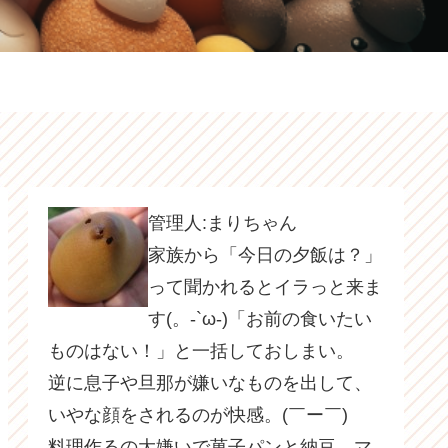
管理人:まりちゃん
家族から「今日の夕飯は？」
って聞かれるとイラっと来ま
す(。-`ω-)「お前の食いたい
ものはない！」と一括しておしまい。
逆に息子や旦那が嫌いなものを出して、
いやな顔をされるのが快感。(￣ー￣)
料理作るの大嫌いで菓子パンと納豆、マ