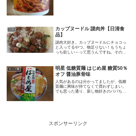
カップヌードル 謎肉丼【日清食
日清
品】
謎肉大好き。カップヌードルにチョコっ
と入ってるやつ。物足りない！もうちょ
っち欲しい～って思うんですね。その謎
肉が堂々主役の新商品。ただ、これは、
カップめんタイプじゃなくって
丼・・・・ご飯かぁ～。ご飯もののカッ
明星 低糖質麺 はじめ屋 糖質50％
カップ麺
プ食品って今一つそそられないんだ...
オフ 醤油豚骨味
人気があるのは分かってましたが、低糖
質麺に興味が持てなくて買わずじまい。
でも思った通り、新し物好きのパパちゃ
んが買ってきましたよ。それならと早速
作ってみようってお昼に食べてみまし
た。糖尿病に気を付けてる方やダイエッ
ト中の方とか、そういった方...
スポンサーリンク