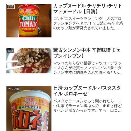
た感想はど...
カップヌードル チリチリ♪チリト
日清
マトヌードル【日清】
コンビニスイーツランキング 人気ブロ
グランキングへ むむ！？日清から辛旨系
のカップ麺が新発売されていました。チ
リトマト・・・これ自体は３５周年なん
だそうですが、今回は激辛チリチリペー
スト入りということで激辛系風味。以
前、中本の北極をカップ麺...
蒙古タンメン中本 辛旨味噌【セ
日清
ブンイレブン】
マツコの知らない世界でマツコ・デラッ
クスさんが絶賛セブンイレブンの蒙古タ
ンメン中本に納豆を入れて食べるという
もの。納豆を入れると聞いて「入れない
とだめ？」と全く乗り気じゃなかったマ
ツコさんでしたが、いざ入れたのを食べ
日清 カップヌードル パスタスタ
カップ麺
たら、続けて3個、ドバド...
イル ボロネーゼ
パスタかラーメンかって聞かれたら、二
つ返事でラーメン選ぶんで、正直さほど
食べたい感なかったです。でも、口コミ
での人気がいいんで、なんでかな～って
気になって遅らせ場ながら初挑戦しまし
た。正直パッケージもなんだかな～って
感じに思ったので、謎が膨...