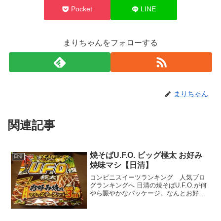
Pocket
LINE
まりちゃんをフォローする
まりちゃん
関連記事
焼そばU.F.O. ビッグ極太 お好み
日清
焼味マシ【日清】
コンビニスイーツランキング 人気ブロ
グランキングへ 日清の焼そばU.F.O.が何
やら賑やかなパッケージ。なんとお好み
焼き味！しかもチーズマヨがマシ×２！こ
れ、コンビニの定価じゃなくて、ドラッ
グストアで税抜158円♪即買いです。食べ