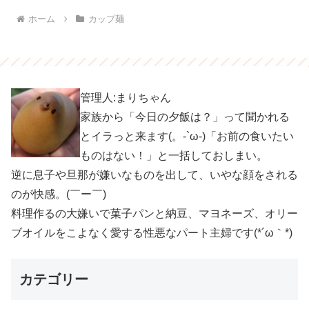
ホーム
カップ麺
管理人:まりちゃん
家族から「今日の夕飯は？」って聞かれる
とイラっと来ます(。-`ω-)「お前の食いたい
ものはない！」と一括しておしまい。
逆に息子や旦那が嫌いなものを出して、いやな顔をされる
のが快感。(￣ー￣)
料理作るの大嫌いで菓子パンと納豆、マヨネーズ、オリー
ブオイルをこよなく愛する性悪なパート主婦です(*´ω｀*)
カテゴリー