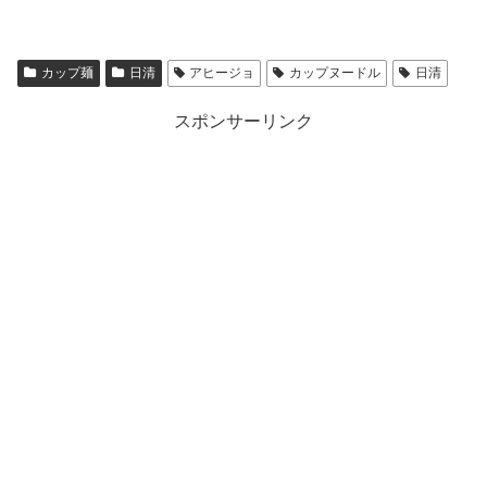
カップ麺
日清
アヒージョ
カップヌードル
日清
スポンサーリンク