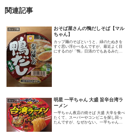
関連記事
おそば屋さんの鴨だしそば【マル
カップ麺
ちゃん】
カップ麺のそばというと、緑のたぬきを
すぐ思い浮かべるんですが、最近よく目
にするのが「鴨」日清のでもあるみたい
ですねぇ。でも近くのコンビニにあった
のがこちらまるちゃんの。クリスマスで
チキンとかピザとかケーキとか。こって
りしたものや濃厚なものを...
明星 一平ちゃん 大盛 旨辛台湾ラ
カップ麺
ーメン
一平ちゃん夜店の焼そば 大盛 大辛を食べ
たくて、スーパーやコンビニを探し回っ
たんですが、なぜかない。一平ちゃん夜
店の焼そばしかない。うーん。これは、
オリジナルを早くはけさせようというコ