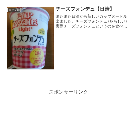
し。何かのついでにマイバスケットに行
ったらあったのでようやく買えました。(*
チーズフォンデュ【日清】
カップ麺
´Д｀)味の方は未体験...
またまた日清から新しいカップヌードル
出ました。チーズフォンデュ♪冬らしい♪
実際チーズフォンデュというのを食べた
ことはありません。もどきっぽいのはあ
ったかも。関連記事⇒ ブログ村キーワー
ドが、チーズの鍋に竹串に刺した食べ物
をすくってチーズ味に...
スポンサーリンク