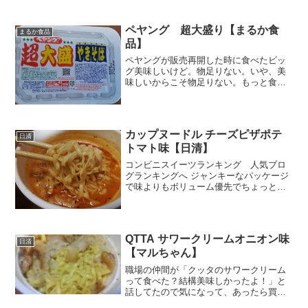
ンビニ側の陰謀かしら。まあ、しかたが
ない。両方あったら新...
ペヤング 超大盛り【まるか食
まるか食品
品】
ペヤングが販売再開した時に食べたビッ
グ美味しいけど。物足りない。いや、美
味しいからこそ物足りない。もっと食べ
たいのに～これしかないの～そんな超欲
求不満の不完全燃焼。でも、超大盛り再
開するよね！それがいちるの希望だっ
た。ヤッホーいヽ(´ー｀)...
カップヌードル チーズピザポテ
日清
トマト味【日清】
コンビニスイーツランキング 人気ブロ
グランキングへ ジャンキーなパッケージ
で味よりもボリューム優先でちょっとリ
スキーな感じ。つまり外れる確率が高そ
うｗでも日清のなら食べてみてもいいか
なぁ。ピザは好きですが、ポテトトマト
味というのがなんともノ...
QTTA サワークリームオニオン味
日清
【マルちゃん】
職場の仲間が「クッタのサワークリーム
って食べた？結構美味しかったよ！」と
話してたので気になって、あったら買お
うと思ってましたが、近くの店にはな