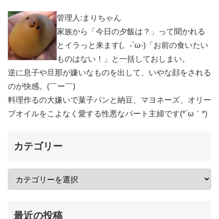
管理人:まりちゃん
家族から「今日の夕飯は？」って聞かれる
とイラっと来ます(。-`ω-)「お前の食いたい
ものはない！」と一括しておしまい。
逆に息子や旦那が嫌いなものを出して、いやな顔をされる
のが快感。(￣ー￣)
料理作るの大嫌いで菓子パンと納豆、マヨネーズ、オリー
ブオイルをこよなく愛する性悪なパート主婦です(*´ω｀*)
カテゴリー
最近の投稿