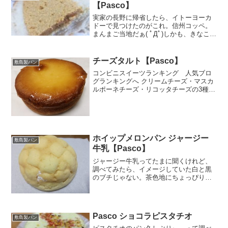
【Pasco】
実家の長野に帰省したら、イトーヨーカ
ドーで見つけたのがこれ。信州コッペ。
まんまご当地だぁ( ﾟДﾟ)しかも、きなこ！
これ、米粉と牛乳が信州産なんだなぁ
～。私的にはきなこが刺さるぅ～～(>_<)
これは正真正銘。コッペパン。クブっと
チーズタルト【Pasco】
敷島製パン
ふくれてる。...
コンビニスイーツランキング 人気ブロ
グランキングへ クリームチーズ・マスカ
ルポーネチーズ・リコッタチーズの3種類
のチーズを使った贅沢なチーズタルトが
Pascoから発売されていました。リコッ
タチーズって珍しいなぁ。食べた感想は
どうだったの？と...
ホイップメロンパン ジャージー
敷島製パン
牛乳【Pasco】
ジャージー牛乳ってたまに聞くけれど、
調べてみたら、イメージしていた白と黒
のブチじゃない。茶色地にちょっぴり白
い毛がある。牛というよりも鹿ｗを一回
り大きくしたような風貌。ジャージーっ
てこんなに親しみやすい感じだったんだ
ぁ。栄養成分原材料名ほぉ...
Pasco ショコラピスタチオ
敷島製パン