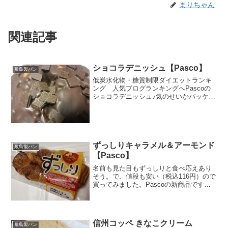
まりちゃん
関連記事
ショコラデニッシュ【Pasco】
敷島製パン
低炭水化物・糖質制限ダイエットランキ
ング 人気ブログランキングへPascoの
ショコラデニッシュ♪気のせいかパッケー
ジの文字がなんだかクリスマスっぽいか
もぉ～～(*´ω｀*)表面のチョココーティン
グにチョコチャンクが浮かんでますね。
生地の中に...
ずっしりキャラメル＆アーモンド
敷島製パン
【Pasco】
名前も見た目もずっしりと食べ応えあり
そう。で、値段も安い（税込116円）ので
買ってみました。Pascoの新商品です。
ん？バウムクーヘンにキャラメルクリー
ム！？見たところバウムクーヘンぽくな
いんですけど・・・・ずっしり、だけあ
ってカロリー高！...
信州コッペ きなこクリーム
敷島製パン