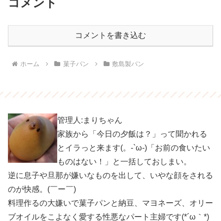
コメント
コメントを書き込む
ホーム
菓子パン
敷島製パン
管理人:まりちゃん
家族から「今日の夕飯は？」って聞かれる
とイラっと来ます(。-`ω-)「お前の食いたい
ものはない！」と一括しておしまい。
逆に息子や旦那が嫌いなものを出して、いやな顔をされる
のが快感。(￣ー￣)
料理作るの大嫌いで菓子パンと納豆、マヨネーズ、オリー
ブオイルをこよなく愛する性悪なパート主婦です(*´ω｀*)