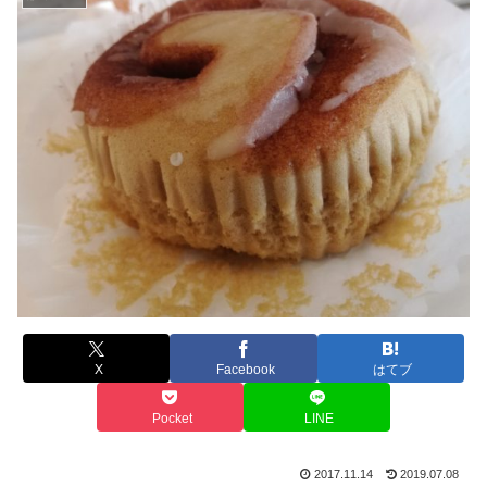
X
Facebook
はてブ
Pocket
LINE
2017.11.14
2019.07.08