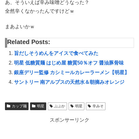
あ、そういえば辛み味噌どうなった？
全然辛くなかったんですけどｗ
まあよいかｗ
Related Posts:
旨だしそうめんをアイスで食べてみた
明星 低糖質麺 はじめ屋 糖質50％オフ 醤油豚骨味
銀座デリー監修 カシミールカレーラーメン【明星】
サントリー 南アルプスの天然水＆朝摘みオレンジ
カップ麺
明星
ぶぶか
明星
辛みそ
スポンサーリンク