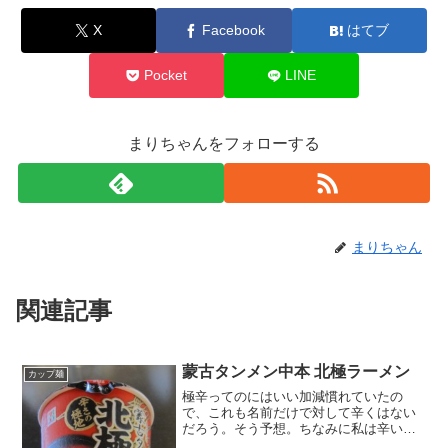
X
Facebook
はてブ
Pocket
LINE
まりちゃんをフォローする
まりちゃん
関連記事
蒙古タンメン中本 北極ラーメン
カップ麺
極辛ってのにはいい加減慣れていたの
で、これも名前だけで対して辛くはない
だろう。そう予想。ちなみに私は辛いも
の好きです。カレーはもちろん辛口ピザ