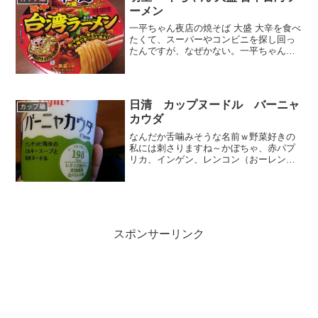
ーメン
一平ちゃん夜店の焼そば 大盛 大辛を食べ
たくて、スーパーやコンビニを探し回っ
たんですが、なぜかない。一平ちゃん夜
店の焼そばしかない。うーん。これは、
オリジナルを早くはけさせようというコ
ンビニ側の陰謀かしら。まあ、しかたが
ない。両方あったら新...
日清 カップヌードル バーニャ
カップ麺
カウダ
なんだか舌噛みそうな名前ｗ野菜好きの
私には刺さりますね～かぼちゃ、赤パプ
リカ、インゲン、レンコン（おーレンコ
ンも入ってるの）、タマネギ、きゃべ
つ・・・すすらずに食べられる短めヌー
ドルとな！短いとすすらないの？っての
は理解不能ですが、短い麺っ...
スポンサーリンク