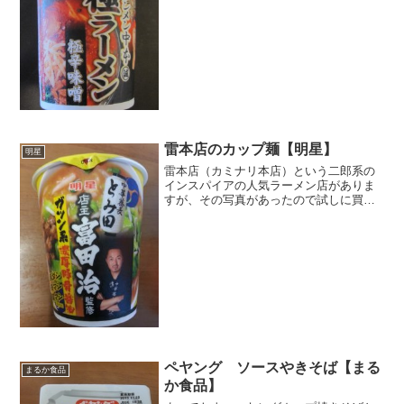
にもタバスコめちゃくちゃかけて食べた
い派。名前だけで大して辛くないだろう
って思いつつも食べてみたく...
雷本店のカップ麺【明星】
明星
雷本店（カミナリ本店）という二郎系の
インスパイアの人気ラーメン店がありま
すが、その写真があったので試しに買っ
てみました。実はパパちゃんが大好きな
んですよね。でも彼が好きなのは今回の
「雷そば」じゃなくて「つけ麺」方で
す。もともとこの雷本店は、...
ペヤング ソースやきそば【まる
まるか食品
か食品】