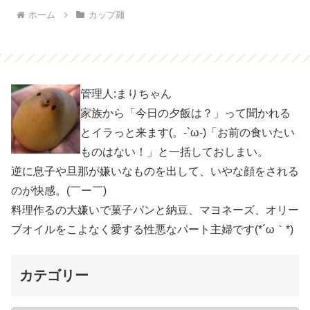
ホーム
カップ麺
管理人:まりちゃん
家族から「今日の夕飯は？」って聞かれる
とイラっと来ます(。-`ω-)「お前の食いたい
ものはない！」と一括しておしまい。
逆に息子や旦那が嫌いなものを出して、いやな顔をされる
のが快感。(￣ー￣)
料理作るの大嫌いで菓子パンと納豆、マヨネーズ、オリー
ブオイルをこよなく愛する性悪なパート主婦です(*´ω｀*)
カテゴリー