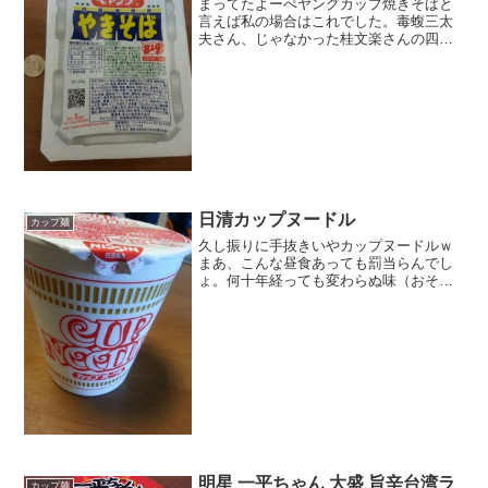
まってたよーぺヤングカップ焼きそばと
言えば私の場合はこれでした。毒蝮三太
夫さん、じゃなかった桂文楽さんの四角
い顔とにこっとした満面の笑顔あのCM
懐かしいな～超大盛りは残念ながらまだ
再開しません。このサイズで５４４キロ
は騙しかって思うほど多...
日清カップヌードル
カップ麺
久し振りに手抜きいやカップヌードルｗ
まあ、こんな昼食あっても罰当らんでし
ょ。何十年経っても変わらぬ味（おそら
く微妙な変化はあるかと想像するが）伝
統というのはちょっと大げさっぽい気が
しますが、でも安心して買えます。シー
フードも好きですが。最近...
明星 一平ちゃん 大盛 旨辛台湾ラ
カップ麺