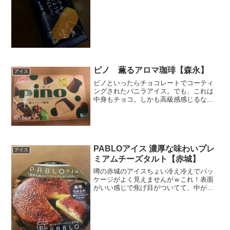
行われるえげつない行為」あれを思い出
したりｗあるいは、村上春樹の色彩を持
たない多崎つくると、彼の巡礼の年もマ
ンゴーを冷凍した時の食...
ピノ 薫るアロマ珈琲【森永】
アイス
ピノといったらチョコレートでコーティ
ングされたバニラアイス。でも、これは
中身もチョコ。しかも高級感感じるな
～。フローラルな薫りってアロマな感
じ。コロンビアスプレモって何さ？あ
と、右の真ん中付近の木の実これが珈琲
の実？小粒でかわいいです。全体...
PABLOアイス 濃厚な味わいプレ
アイス
ミアムチーズタルト【赤城】
噂の赤城のアイスちょい冷え冷えでパッ
ケージがよく見えませんがｗこれ！表面
がいい感じで焦げ目がついてて、中がチ
ーズアイスお～いぇい！香ばしいキャラ
メル＆クッキー♪さり気なく横に構造の絵
がありましたよ。一番上にバタークッキ
ー。これがキャラメル＆...