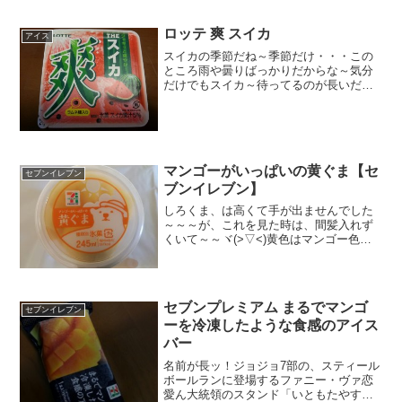
ロッテ 爽 スイカ
アイス
スイカの季節だね～季節だけ・・・この
ところ雨や曇りばっかりだからな～気分
だけでもスイカ～待ってるのが長いだ
け、夏が来た時の爽快感もあるからね～
スイカと言えば種そうだよな～種ないと
物足りないか。ラムネで作っちゃうとこ
ろがなかなかだな。こげ茶色...
マンゴーがいっぱいの黄ぐま【セ
セブンイレブン
ブンイレブン】
しろくま、は高くて手が出ませんでした
～～～が、これを見た時は、間髪入れず
くいて～～ヾ(>▽<)黄色はマンゴー色だ
ってのはすぐにわかった。いつものフル
ーツがごっちゃりのしろくまも美味しそ
うですが、マンゴー一点張りはインパク
トありますから。２６...
セブンプレミアム まるでマンゴ
セブンイレブン
ーを冷凍したような食感のアイス
バー
名前が長ッ！ジョジョ7部の、スティール
ボールランに登場するファニー・ヴァ恋
愛ん大統領のスタンド「いともたやすく