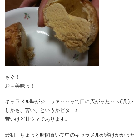
もぐ！
お～美味っ！
キャラメル味がジュワァ～～って口に広がった～ヽ(`Д´)ノ
しかも、苦い、というかビター♪
苦いけど甘ウマであります。
最初、ちょっと時間置いて中のキャラメルが溶けかかった