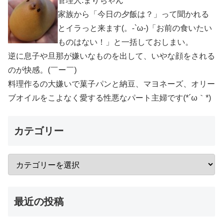
管理人:まりちゃん
家族から「今日の夕飯は？」って聞かれる
とイラっと来ます(。-`ω-)「お前の食いたい
ものはない！」と一括しておしまい。
逆に息子や旦那が嫌いなものを出して、いやな顔をされる
のが快感。(￣ー￣)
料理作るの大嫌いで菓子パンと納豆、マヨネーズ、オリー
ブオイルをこよなく愛する性悪なパート主婦です(*´ω｀*)
カテゴリー
最近の投稿