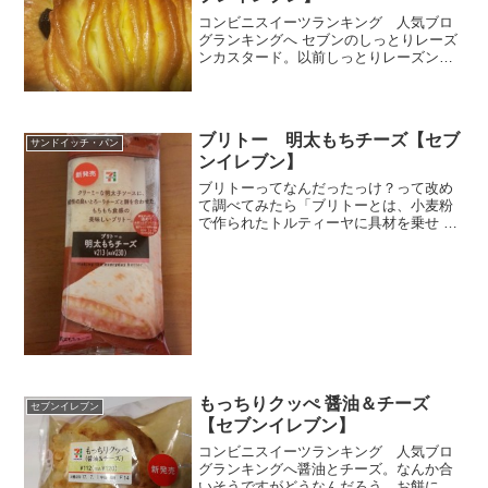
コンビニスイーツランキング 人気ブロ
グランキングへ セブンのしっとりレーズ
ンカスタード。以前しっとりレーズン＆
カスタードと「＆」入りのネーミングの
があったようですが今回のと違うのかな
ぁ。。レーズンは大好きで、これは見た
感じパサってなくてしっ...
ブリトー 明太もちチーズ【セブ
サンドイッチ・パン
ンイレブン】
ブリトーってなんだったっけ？って改め
て調べてみたら「ブリトーとは、小麦粉
で作られたトルティーヤに具材を乗せ て
巻いたメキシコ料理」なら、トルティー
ヤは？「すり潰したトウモロコシから作
る、メキシコ、 アメリカ合衆国南西部お
よび中央アメリカの伝...
もっちりクッぺ 醤油＆チーズ
セブンイレブン
【セブンイレブン】
コンビニスイーツランキング 人気ブロ
グランキングへ醤油とチーズ。なんか合
いそうですがどうなんだろう。お餅に醤