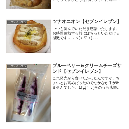
油はありですが。ダイス状のチーズがゴ
ロゴロ入ってそうだったのでそちらが気
になって買ってみることに。お値段お手
ごろですがサイズ自体が小...
ツナオニオン【セブンイレブン】
セブンイレブン
いつも読んでいただき感謝いたします。
お時間頂戴する前にぽちっといただける
感激です～～ヾ(＞▽＜)↓↓↓
ブルーベリー＆クリームチーズサ
セブンイレブン
ンド【セブンイレブン】
これ発売から食べたかったんですが、ち
ょいとお高めだったのでなかなか手が出
ませんでした。Σ(´Д｀；)そのうち店頭か
らなくなれば結果的に食べずに済むかな
ぁ～～と思いきや、行く先々のセブンで
必ずといって良いほど置いてあって気に
なって気になって仕...