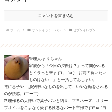
コメントを書き込む
ホーム
サンドイッチ・パン
セブンイレブン
管理人:まりちゃん
家族から「今日の夕飯は？」って聞かれる
とイラっと来ます(。-`ω-)「お前の食いたい
ものはない！」と一括しておしまい。
逆に息子や旦那が嫌いなものを出して、いやな顔をされる
のが快感。(￣ー￣)
料理作るの大嫌いで菓子パンと納豆、マヨネーズ、オリー
ブオイルをこよなく愛する性悪なパート主婦です(*´ω｀*)