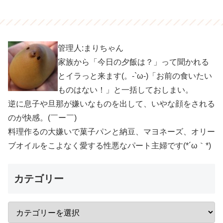
管理人:まりちゃん
家族から「今日の夕飯は？」って聞かれる
とイラっと来ます(。-`ω-)「お前の食いたい
ものはない！」と一括しておしまい。
逆に息子や旦那が嫌いなものを出して、いやな顔をされる
のが快感。(￣ー￣)
料理作るの大嫌いで菓子パンと納豆、マヨネーズ、オリー
ブオイルをこよなく愛する性悪なパート主婦です(*´ω｀*)
カテゴリー