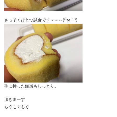
さっそくひとつ試食です～～～(*´ω｀*)
手に持った触感もしっとり。
頂きまーす
もぐもぐもぐ