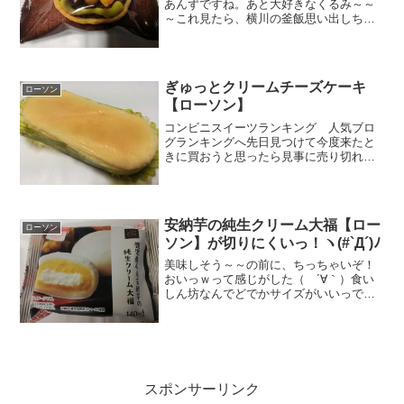
あんずですね。あと大好きなくるみ～～
～これ見たら、横川の釜飯思い出しちゃ
いましたぁ（´ω`*）あっ一番大事な抹茶
忘れてたｗ！作ってるのは不二家さん！
へぇ～～～ビックリ。ペコちゃんプリン
のイメージ強かったか...
ぎゅっとクリームチーズケーキ
ローソン
【ローソン】
コンビニスイーツランキング 人気ブロ
グランキングへ先日見つけて今度来たと
きに買おうと思ったら見事に売り切れて
いたので、今度あったら迷わず買おうと
思っていました。ぎゅっとクリームチー
ズケーキ名前の通り、見た目も味がギュ
ギュッと詰まった感じです...
安納芋の純生クリーム大福【ロー
ローソン
ソン】が切りにくいっ！ヽ(#`Д´)ﾉ
美味しそう～～の前に、ちっちゃいぞ！
おいっｗって感じがした（ ´∀｀）食い
しん坊なんでどでかサイズがいいっでも
美味しそうなんで買いました。チラ(･_|ﾁﾗ
ｯうわぁ。想像以上にちっこい。これは一
口だなぁ・・・・小さいはこの更に半分
以下に収まっ...
スポンサーリンク