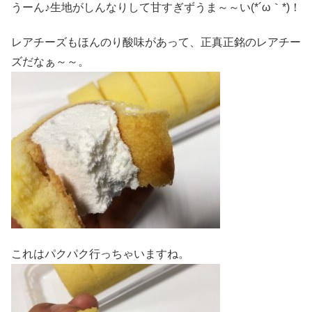
うーん♪生地がしんなりして甘すぎずうま～～い(*´ω｀*)！
レアチーズもほんのり酸味があって、正真正銘のレアチー
ズだなぁ～～。
これはパクパク行っちゃいますね。