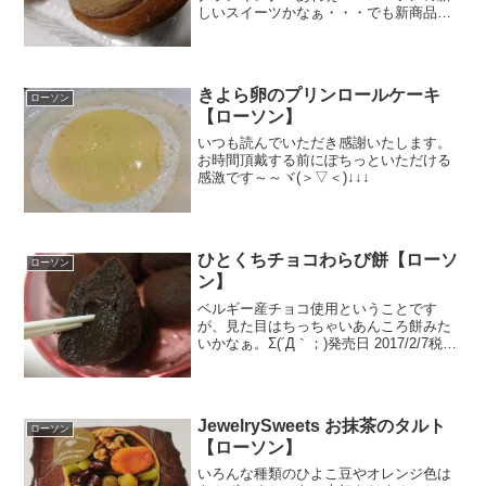
しいスイーツかなぁ・・・でも新商品シ
ールが貼ってない。と思って調べたら、
８月１５日発売でした。おかしいなぁ。
初めて見るんだけれど・・・新商品の数
って多いので、何をいつ仕...
きよら卵のプリンロールケーキ
ローソン
【ローソン】
いつも読んでいただき感謝いたします。
お時間頂戴する前にぽちっといただける
感激です～～ヾ(＞▽＜)↓↓↓
ひとくちチョコわらび餅【ローソ
ローソン
ン】
ベルギー産チョコ使用ということです
が、見た目はちっちゃいあんころ餅みた
いかなぁ。Σ(´Д｀；)発売日 2017/2/7税込
価格 150円ベルギーチョコというと甘み
とコクをイメージしますがわらび餅にし
ちゃうとどんな感じなのかなぁ。ヨーロ
ッパの...
JewelrySweets お抹茶のタルト
ローソン
【ローソン】
いろんな種類のひよこ豆やオレンジ色は