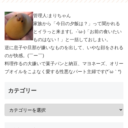
管理人:まりちゃん
家族から「今日の夕飯は？」って聞かれる
とイラっと来ます(。-`ω-)「お前の食いたい
ものはない！」と一括しておしまい。
逆に息子や旦那が嫌いなものを出して、いやな顔をされる
のが快感。(￣ー￣)
料理作るの大嫌いで菓子パンと納豆、マヨネーズ、オリー
ブオイルをこよなく愛する性悪なパート主婦です(*´ω｀*)
カテゴリー