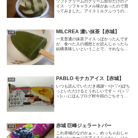
ソフトクリームのクリーム部分だけのア
イス ソフキャラメル味があったので買
ってみました。アイスミルクふつうのア
イスの半分ぐらいかな？カップを外す
と、めっちゃぽってりなソフトクリーム
が。ちょい固めなクリーム。でもカチカ
チじゃなくって、ねっとりし...
MILCREA 濃い抹茶【赤城】
赤城
一見普通の抹茶アイスっぽかったんです
が、食べた人の感想とか読んじゃったら
結構美味しいということで、それならと
勝ってみました。濃い抹茶かぁ～～～だ
まされんぞｗ😁あれ？そうか、これ赤城
乳業さんのだったか。😮ちょっと期待し
ちゃおうかなぁ。😆赤城の...
PABLO モナカアイス【赤城】
赤城
いつも読んでいただき感謝~ヾ(>▽<)ぽち
っといただけるとうれしいです～ヾ(＞▽
＜)↓↓↓にほんブログ村今回のごちそうは
これだ～ヽ(`Д´)ノっす赤城でこんなアイ
スあるの？なんか、ガリガリ君が強烈な
インパクトなんでぎょっと意外。見直し
たぞ～...
赤城 巨峰ジェラートバー
赤城
これ赤城のなのかぁ～。めっちゃおしゃ
れなパッケージのアイスじゃない、ジェ