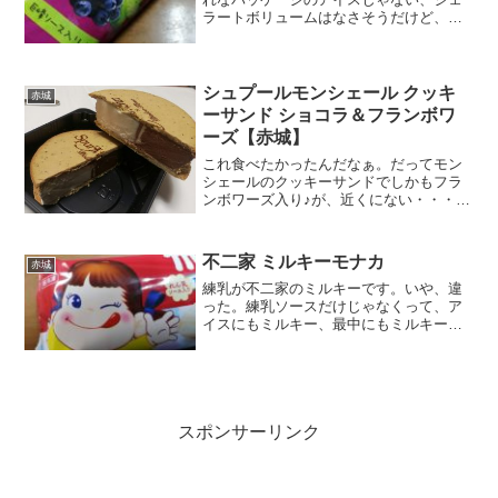
ラートボリュームはなさそうだけど、ブ
ドウ果汁５８％ってかなりのぶどう率そ
ろそろ季節も涼しくなってきたので、氷
菓も買いだめ気味。カロリー糖質まるで
パッケージがフルーツの皮...
シュプールモンシェール クッキ
赤城
ーサンド ショコラ＆フランボワ
ーズ【赤城】
これ食べたかったんだなぁ。だってモン
シェールのクッキーサンドでしかもフラ
ンボワーズ入り♪が、近くにない・・・・
そう思ってあきらめてたら、ちょっと電
車で降りたところにあったデイリーヤマ
ザキによったらあったんです。アイスな
不二家 ミルキーモナカ
赤城
んで大丈夫かなぁ、家か...
練乳が不二家のミルキーです。いや、違
った。練乳ソースだけじゃなくって、ア
イスにもミルキー、最中にもミルキーな
風味を配合してるんですね。赤城乳業な
んだ。カロリー糖質３つに分かれた最
中。いかにもモナカらしい網網な表面。
頂きまーす。一口目は練乳感...
スポンサーリンク