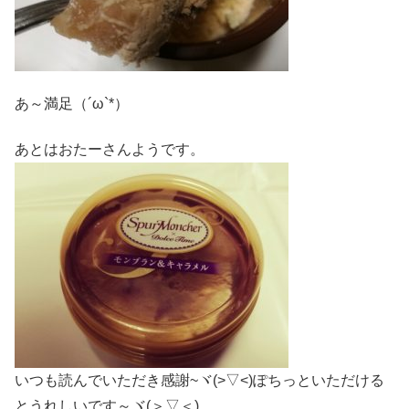
あ～満足（´ω`*）
あとはおたーさんようです。
いつも読んでいただき感謝~ヾ(>▽<)ぽちっといただける
とうれしいです～ヾ(＞▽＜)