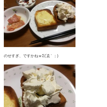
のせすぎ、ですかねｗΣ(´Д｀；)