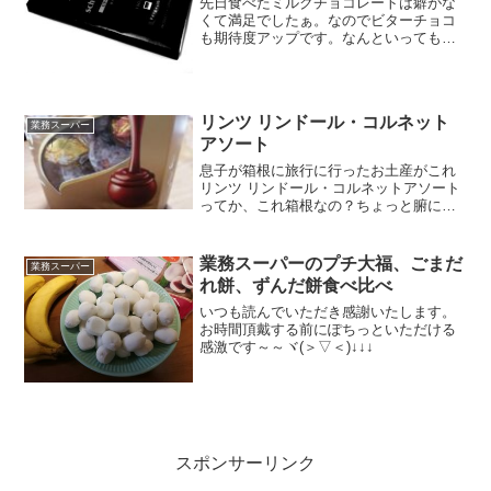
先日食べたミルクチョコレートは癖がな
くて満足でしたぁ。なのでビターチョコ
も期待度アップです。なんといっても真
っ黒なパッケージがいかにもビターで
す。あれ？ビターという割にはカカオが
少なくない？半分も入ってないし～～～
ドイツで作られたチョコレー...
リンツ リンドール・コルネット
業務スーパー
アソート
息子が箱根に旅行に行ったお土産がこれ
リンツ リンドール・コルネットアソート
ってか、これ箱根なの？ちょっと腑に落
ちなかったのですが、静岡県の御殿場に
あるアウトレット（御殿場プレミアムア
ウトレット）にあるリンツ ショコラブテ
業務スーパーのプチ大福、ごまだ
業務スーパー
ィック＆カフェのお店...
れ餅、ずんだ餅食べ比べ
いつも読んでいただき感謝いたします。
お時間頂戴する前にぽちっといただける
感激です～～ヾ(＞▽＜)↓↓↓
スポンサーリンク