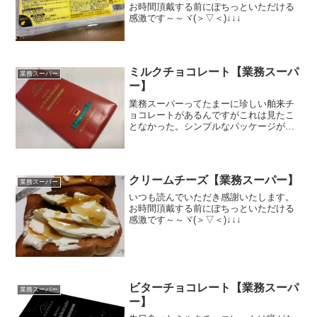
お時間頂戴する前にぽちっといただける
感激です～～ヾ(＞▽＜)↓↓↓
ミルクチョコレート【業務スーパ
業務スーパー
ー】
業務スーパーってたまーに珍しい舶来チ
ョコレートがあるんですがこれは見たこ
となかった。シンプルなパッケージが逆
に新鮮で味が気になったので買ってみま
した。ブラックチョコレートも買いまし
たがそれは後日食べよう。イッヒリーベ
のドイツ産。舶来品のって...
クリームチーズ【業務スーパー】
業務スーパー
いつも読んでいただき感謝いたします。
お時間頂戴する前にぽちっといただける
感激です～～ヾ(＞▽＜)↓↓↓
ビターチョコレート【業務スーパ
業務スーパー
ー】