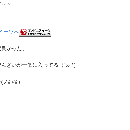
す～～
度良かった。
ざいが一個に入ってる（´ω`*）
ノ≧∇≦）