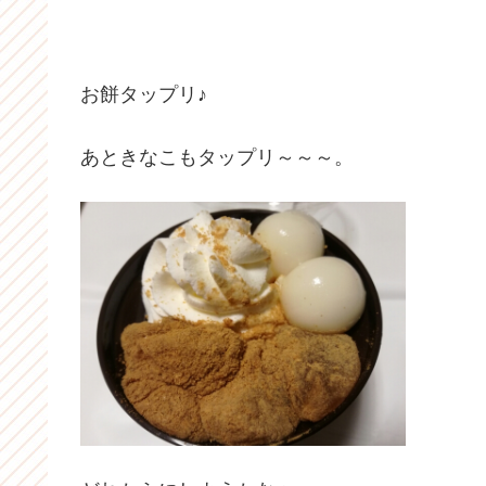
お餅タップリ♪
あときなこもタップリ～～～。