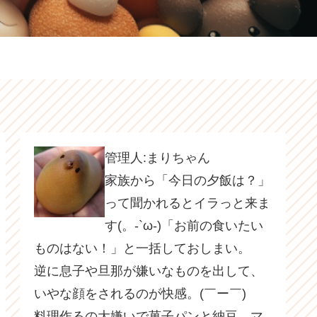
管理人:まりちゃん
家族から「今日の夕飯は？」
って聞かれるとイラっと来ま
す(。-`ω-)「お前の食いたい
ものはない！」と一括しておしまい。
逆に息子や旦那が嫌いなものを出して、
いやな顔をされるのが快感。(￣ー￣)
料理作るの大嫌いで菓子パンと納豆、マ