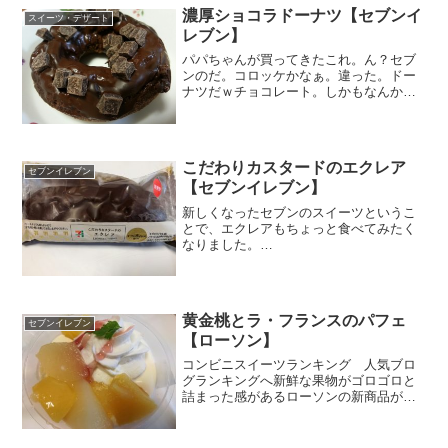
キで調べたら*******...
濃厚ショコラドーナツ【セブンイ
スイーツ・デザート
レブン】
パパちゃんが買ってきたこれ。ん？セブ
ンのだ。コロッケかなぁ。違った。ドー
ナツだｗチョコレート。しかもなんか四
角いのが一杯ついてる♪おぉw(ﾟﾛﾟ)wダイ
スチョコか～～～うまそう( ´艸｀)オール
ドファッションぽい生地に、チョコガー
コーティン...
こだわりカスタードのエクレア
セブンイレブン
【セブンイレブン】
新しくなったセブンのスイーツというこ
とで、エクレアもちょっと食べてみたく
なりました。
*******************************************「エ
グロワイヤル」の卵を使った、濃厚カス
タードとチョコのエクレアです。...
黄金桃とラ・フランスのパフェ
セブンイレブン
【ローソン】
コンビニスイーツランキング 人気ブロ
グランキングへ新鮮な果物がゴロゴロと
詰まった感があるローソンの新商品が発
売されました。黄金桃とラ・フランスの
パフェいずれも山形さんだそうです。山
形というとさくらんぼってイメージがあ