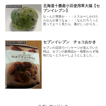
ありますが、桃や梨もある...
北海道十勝産小豆使用草大福【セ
セブンイレブン
ブンイレブン】
な～んだ草餅か・・・とスルーしかけた
らなんか違うなぁ・・・なんだろうっと
思ってよーく見たら、蓬がしっかり入っ
てる。草大福というと、緑でも細かな
点々の草が多くて、こういった蓬がはっ
きり見て取れるのは余りなかったかも。
セブンさんがんばったぁ～～...
セブンイレブン チョコおかき
スイーツ・デザート
セブンの店頭でパッケージが並んでいた
時は、セブンの新商品か～相変わらず地
味だな～とスルーしようとしました。で
も、商品名を見て立ち止まった。チョコ
おかきん？ なんかおもろそうだな。こ
のコラボは記憶がない。イメージとはい
え、おかきの中にチョコが...