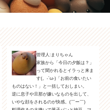
管理人:まりちゃん
家族から「今日の夕飯は？」
って聞かれるとイラっと来ま
す(。-`ω-)「お前の食いたい
ものはない！」と一括しておしまい。
逆に息子や旦那が嫌いなものを出して、
いやな顔をされるのが快感。(￣ー￣)
料理作るの大嫌いで菓子パンと納豆、マ