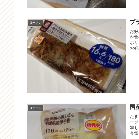
ブ
ローソン
お好
か食
ボリ
お好
国
ローソン
たま
ーソ
😄
今気