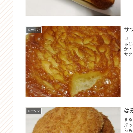
サ
ローソン
ロー
ぁと
か・
サク
は
ローソン
まる
持っ
らも