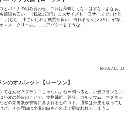
コとバナナの組み合わせ。これは美味しくないはずないよなぁ。
も値段も安い！（税込120円）まぁサイズも一口サイズですけど
´Д｀；)むむ！小さいけれど糖質が多い。侮れません(ノ≧∇≦）砂糖、
オマス、クリーム、ココアバター甘そうな...
2017.03.30
ランのオムレット【ローソン】
ンてなんだ？ブランコじゃないよねｗ調べると、小麦ブランとい
は小麦の外皮のことで、食物繊維、鉄分、カルシウム、マグネシ
などの栄養素が豊富に含まれるとのコト。通常は外皮を取ってし
けど、その理由は小麦の白さが外皮で損なわれてしまう...