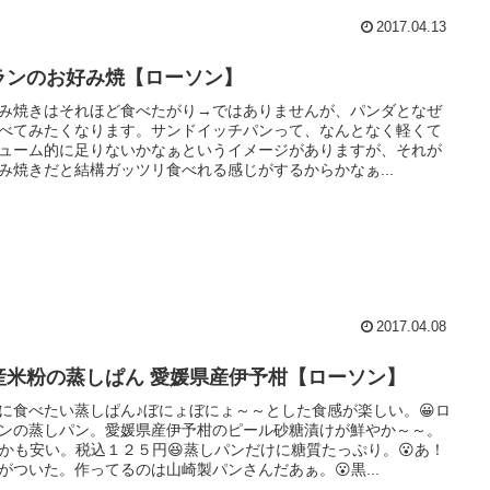
2017.04.13
ランのお好み焼【ローソン】
み焼きはそれほど食べたがり→ではありませんが、パンダとなぜ
べてみたくなります。サンドイッチパンって、なんとなく軽くて
ューム的に足りないかなぁというイメージがありますが、それが
み焼きだと結構ガッツリ食べれる感じがするからかなぁ...
2017.04.08
産米粉の蒸しぱん 愛媛県産伊予柑【ローソン】
に食べたい蒸しぱん♪ぼにょぼにょ～～とした食感が楽しい。😀ロ
ンの蒸しパン。愛媛県産伊予柑のピール砂糖漬けが鮮やか～～。
しかも安い。税込１２５円😆蒸しパンだけに糖質たっぷり。😮あ！
がついた。作ってるのは山崎製パンさんだあぁ。😮黒...