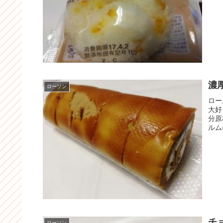
濃
ローソン
ロー
大好
分原
ルム
チ
ローソン