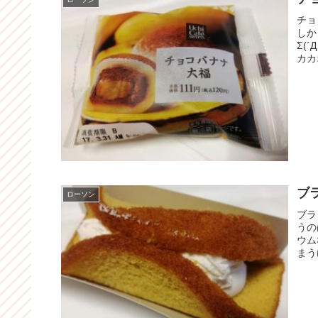
チョ
しか
Σ(
カカ
ブ
ローソン
ブラ
うの
ウム
まう