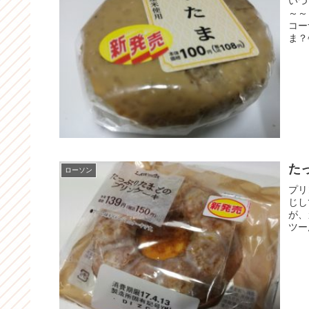
いつ
～～
コー
ま？
た
ローソン
プリ
じし
が、
ツー