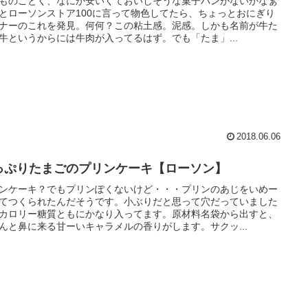
ものごとく、なにか安いくておいしそうな菓子パンがないかなぁ
とローソンストア100に言って物色してたら、ちょっとおにぎり
ナーのこれを発見。何何？この粘土感。泥感。しかも名前が牛た
牛というからには牛肉が入ってるはず。でも「たま」...
2018.06.06
っぷりたまごのプリンケーキ【ローソン】
ンケーキ？でもプリンぽくないけど・・・プリンのあじをいめー
てつくられたんだそうです。小ぶりだと思って穴だっていました
カロリー糖質ともにかなり入ってます。原材料名袋から出すと、
んと鼻に来る甘ーいキャラメルの香りがします。サクッ...