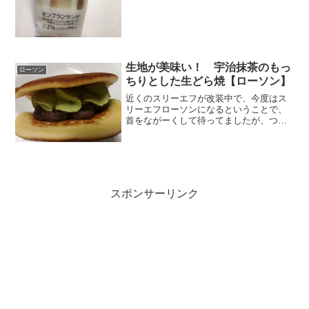
生地が美味い！ 宇治抹茶のもっ
ローソン
ちりとした生どら焼【ローソン】
近くのスリーエフが改装中で、今度はス
リーエフローソンになるということで、
首をながーくして待ってましたが、つい
に昨日オープンしました(・∀・)スリーエ
フの時と比べて圧倒的なオリジナルスイ
ーツの多さに改めてびっくり。店長さん
も久しぶりに見るなぁ...
スポンサーリンク