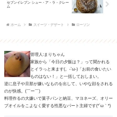
セブンイレブン シュー・ア・ラ・クレー
ム
ホーム
スイーツ・デザート
ローソン
管理人:まりちゃん
家族から「今日の夕飯は？」って聞かれる
とイラっと来ます(。-`ω-)「お前の食いたい
ものはない！」と一括しておしまい。
逆に息子や旦那が嫌いなものを出して、いやな顔をされる
のが快感。(￣ー￣)
料理作るの大嫌いで菓子パンと納豆、マヨネーズ、オリー
ブオイルをこよなく愛する性悪なパート主婦です(*´ω｀*)