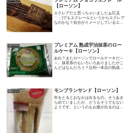
ローソン
【ローソン】
エクレアだと思っちゃいましたぁΣ(´Д
｀；)でもエクレールというからエクレア
なのかな？自分がイメージしているエク
レアとは違って高級感感じます。クリス
マスケーキにのっかってるようなチョコ
プレートと粒チョコがとってもステキで
す。原材料名と栄養成...
プレミアム 熟成宇治抹茶のロー
ローソン
ルケーキ【ローソン】
あれ？またローソンでロールケーキだ～
～。抹茶系のもいろいろありましたがこ
んどはなんだろう？辻利一本店の熟成宇
治抹茶を使用したロールケーキ。生地に
は刻んだ碾茶(てんちゃ)入りだそうです
よ。碾茶とは石臼で抹茶にひく前の茶葉
だとか。精米する前の玄...
モンブランサンド【ローソン】
ローソン
年をとるとおなかは出るもの。そうあき
らめていましたが、どうもそうでもない
ようです。というのもお腹が出るのは腹
筋が弱いんじゃなくて、腹筋と背筋のバ
ランスが取れていないから、なんだそう
です。バランスをとるようにさせるに
は、まずは、このバランスが...