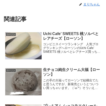
まりちゃん
関連記事
Uchi Cafe’ SWEETS 桃ソルベと
ローソン
レアチーズ【ローソン】
コンビニスイーツランキング 人気ブロ
グランキングへローソンのUchi Cafe’
SWEETS 桃ソルベとレアチーズ買っちゃ
いましたぁ。ソルベってなんだっけ？っ
て調べたら、乳脂肪分をわずかにでも含
むのが「シャーベット」、含まないもの
は「ソル...
生チョコ純生クリーム大福【ロー
ローソン
ソン】
この手の大福ってローソンで結構出てた
と思うんですが、新発売というとついつ
い買っちゃいます。（´ω`*）そういえ
ば、この大福って良い言葉ですよね。大
きな福と書いて大福。これがなんでスイ
ーツになったんだろう。知恵袋にありそ
うですが面倒なのでやめ...
プレミアム ショコラエクレール