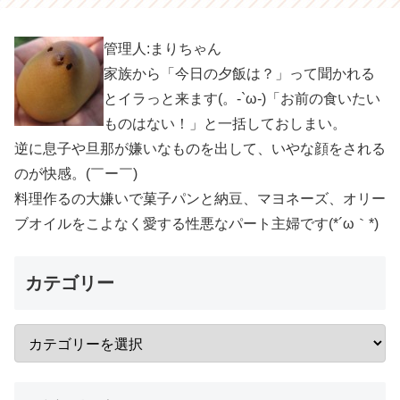
管理人:まりちゃん
家族から「今日の夕飯は？」って聞かれる
とイラっと来ます(。-`ω-)「お前の食いたい
ものはない！」と一括しておしまい。
逆に息子や旦那が嫌いなものを出して、いやな顔をされる
のが快感。(￣ー￣)
料理作るの大嫌いで菓子パンと納豆、マヨネーズ、オリー
ブオイルをこよなく愛する性悪なパート主婦です(*´ω｀*)
カテゴリー