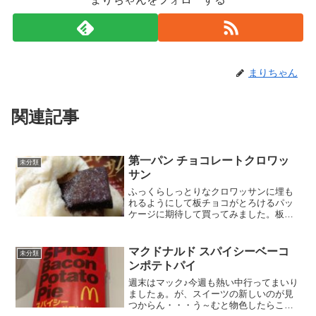
まりちゃん
関連記事
第一パン チョコレートクロワッ
未分類
サン
ふっくらしっとりなクロワッサンに埋も
れるようにして板チョコがとろけるパッ
ケージに期待して買ってみました。板チ
ョコはビターテイスト菓子パンとしての
糖質は、私規準では少な目かな？この見
た目まさにパッケージのクロワッサン
マクドナルド スパイシーベーコ
未分類
が、そのまま浮き出たような...
ンポテトパイ
週末はマック♪今週も熱い中行ってまいり
ましたぁ。が、スイーツの新しいのが見
つからん・・・う～むと物色したらこれ