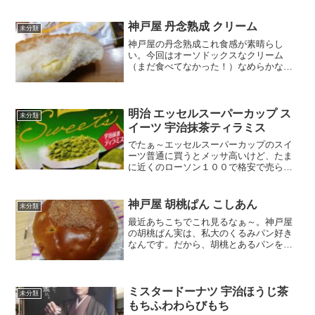
見つけちゃいました。スパイシーベーコ
ンポテトパイ暑いときには辛い物という
わけでアイスなコーヒーとセットで夏だ
神戸屋 丹念熟成 クリーム
未分類
けにただ、パッケージが...
神戸屋の丹念熟成これ食感が素晴らし
い。今回はオーソドックスなクリーム
（まだ食べてなかった！）なめらかなカ
スタードクリームだと♪カロリー糖質ツル
ツルテカテカな生地。頂きまーす。ふっ
くら生地ですね。美味ーい。なめらかぁ
～。丹念熟成に外れなし、だ...
明治 エッセルスーパーカップ ス
未分類
イーツ 宇治抹茶ティラミス
でたぁ～エッセルスーパーカップのスイ
ーツ普通に買うとメッサ高いけど、たま
に近くのローソン１００で格安で売られ
る時があるんです。今回はこれ。宇治抹
茶ティラミス♪構造が複雑なのもスイーツ
の特徴ですね。上から抹茶クッキーマス
神戸屋 胡桃ぱん こしあん
未分類
カルポーネチーズアイス...
最近あちこちでこれ見るなぁ～。神戸屋
の胡桃ぱん実は、私大のくるみパン好き
なんです。だから、胡桃とあるパンを見
ると買おうかどうか迷います。ただ、す
でに自宅にストックがあるので今は買わ
ずに置こうと思ってスルーしてたんです
が、結構あちこちで見かけ...
ミスタードーナツ 宇治ほうじ茶
未分類
もちふわわらびもち