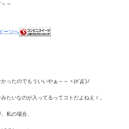
す～～
ったのでもういいやぁ～～ヽ(#`Д´)ﾉ
ーみたいなのが入ってるってコトだよねえｌ。
が、私の場合、