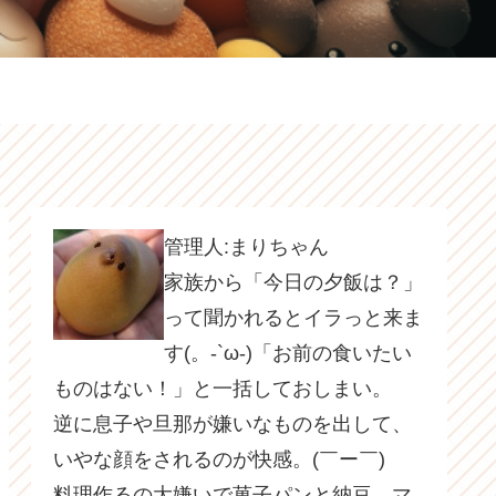
管理人:まりちゃん
家族から「今日の夕飯は？」
って聞かれるとイラっと来ま
す(。-`ω-)「お前の食いたい
ものはない！」と一括しておしまい。
逆に息子や旦那が嫌いなものを出して、
いやな顔をされるのが快感。(￣ー￣)
料理作るの大嫌いで菓子パンと納豆、マ