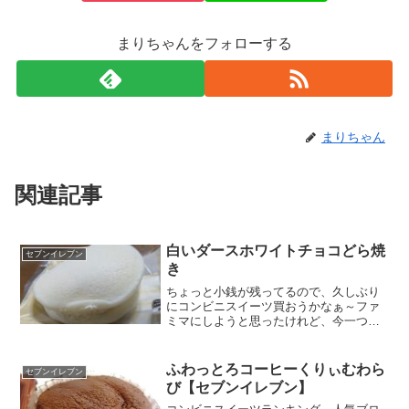
まりちゃんをフォローする
まりちゃん
関連記事
白いダースホワイトチョコどら焼
セブンイレブン
き
ちょっと小銭が残ってるので、久しぶり
にコンビニスイーツ買おうかなぁ～ファ
ミマにしようと思ったけれど、今一つ決
め手がわからず・・・丁度近くにセブン
があったので覗いてみたら。なんかこれ
に意識が吸い込まれました。今日の気分
ふわっとろコーヒーくりぃむわら
セブンイレブン
はこれなのかな？白いダー...
び【セブンイレブン】