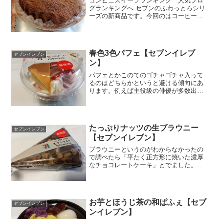
コンビニスイーツランキング 人気ブロ
グランキングへ セブンのふわっとろシリ
ーズの新商品です。今回のはコーヒーく
りぃむわらび♪毎回、これって以前食べた
かなぁ～～って考えちゃいます。似たよ
うなネーミングのものが多いんで。まぁ
食べたことあってもど...
春色3色パフェ【セブンイレブ
セブンイレブン
ン】
パフェとかこのてのゴチャゴチャ入って
るのはどちらかというと避ける傾向にあ
ります。例えば主役級の俳優が多数出演
するハリウッド映画とか、結局誰が主役
か曖昧で見終わったあともピンボケな感
想しか持てない場合が多いんですが、そ
れと似たような感じなんで...
たっぷりナッツの生ブラウニー
セブンイレブン
【セブンイレブン】
ブラウニーというのがわからなかったの
で調べたら「平たく正方形に焼いた濃厚
なチョコレートケーキ」とでました。で
もこれは三角で正方形じゃないなぁ～
～。あるいは、もともと正方形のケーキ
を切り分けて三角になったのかなぁ。と
どうでもいい疑問がふつふつ...
お芋とほうじ茶の和ぱふぇ【セブ
セブンイレブン
ンイレブン】