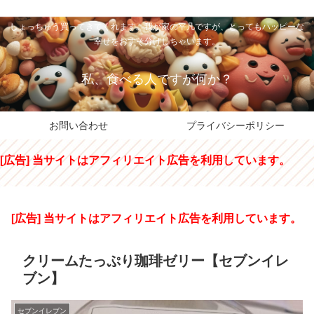
私のパパちゃは、スイーツのサンタさん。コンビニスイーツや高級和洋菓子を
しょっちゅう買ってきてくれます。我が家の平凡ですが、とってもハッピーな
幸せをおすそ分けしちゃいます。
私、食べる人ですが何か？
お問い合わせ
プライバシーポリシー
[広告] 当サイトはアフィリエイト広告を利用しています。
[広告] 当サイトはアフィリエイト広告を利用しています。
クリームたっぷり珈琲ゼリー【セブンイレ
ブン】
セブンイレブン