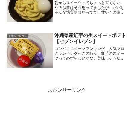
朝からスイーツってちょっと重くない
か？以前はそう思ってましたが、パパち
ゃんが糖質制限やってて、甘いもの食べ
るなら夜ご飯後じゃなくて朝食べるとい
うのをやってるのを見てたら自分のやっ
てみようかとためしにやってみたり。最
初の一口が意外と勇気がいり...
沖縄県産紅芋の生スイートポテト
セブンイレブン
【セブンイレブン】
コンビニスイーツランキング 人気ブロ
グランキングへこの時期、紅芋のスイー
ツってめずらしいかな。美味しそうな紫
色がひときわめだって見えました。サイ
ズは小さいですがおいしさがぎゅっと締
まった感じ。200円弱のお値段もにくいで
すね。食べた感想はど...
スポンサーリンク