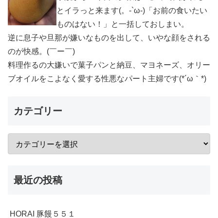
とイラっと来ます(。-`ω-)「お前の食いたい
ものはない！」と一括しておしまい。
逆に息子や旦那が嫌いなものを出して、いやな顔をされる
のが快感。(￣ー￣)
料理作るの大嫌いで菓子パンと納豆、マヨネーズ、オリー
ブオイルをこよなく愛する性悪なパート主婦です(*´ω｀*)
カテゴリー
最近の投稿
HORAI 豚饅５５１