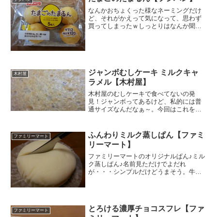
なんかおちょくった様なネーミングだけ
ど、それがかえって気になって、思わず
買ってしまったｗしっとりはなんか聞き
飽きた感ありましたが、「もっちり」に
は興味があります。見た目、すごく甘そ
うですが、「ほんのり甘い」これで決
定。げっと～７０キロ でも...
ジャンボむしケーキ ミルクキャ
木村屋
ラメル【木村屋】
木村屋のむしケーキで食べてないの発
見！ジャンボってあるけど、私的には普
通サイズなんだなぁ～。今回はこれを見
逃さずに冷蔵庫で冷やしました。この見
た目の質感はどれも共通だなぁ。蒸しパ
ンっぽいぷすぷす感とプチプチ感水あめ
ふんわりミルク蒸しぱん【ファミ
ファミリーマート
を固めたようなとろり感香り...
リーマート】
ファミリーマートのオリジナルぱん♪ミル
ク蒸しぱん♪名前見ただけでよだれ
が・・・シンプルだけどうまそう。牛乳
好きにはたまらんですヽ(´ー｀)ノカルシ
ウムタップリ牛乳一本分♪ いぇい！ヽ
(´ー｀)ノエネルギー２７５キロ原材料名
もほのかなミルクの...
とろける濃厚チョコスフレ【ファ
ファミリーマート