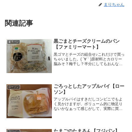
まりちゃん
関連記事
黒ごまとチーズクリームのパン
菓子パン
【ファミリーマート】
黒ゴマとチーズの組合せ♪これだけで買っ
ちゃいました。( ´∀｀)原材料とカロリー
脳みそ？梅干し？半分にしてもおんなじ
かなぁ？あっ！チーズクリーム見っけ
た。チョッピリ・・・・・♪さらに半分に
したらタップリ頂きまーす( ´∀｀)もぐも
ぐもちっと...
ごろっとしたアップルパイ【ロー
ローソン
ソン】
アップルパイはすきだしコンビニでもよ
く見かけますが、ボリューム的に物足り
ないかなぁって感じがして、実際に買う
ところまで行きません。が、これは「ご
ろっと」してそう♪中身も実際に見えて
て、厚みも感じられたんで、ちょっと迷
ってから買いました。そう...
たまごのたまるん【フジパン】
フジパン