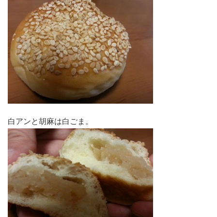
白アンと胡麻は白ごま。