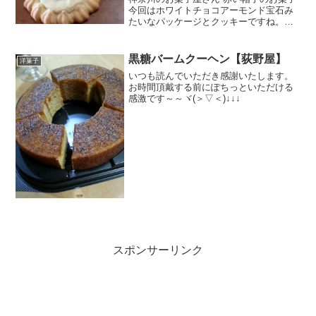
今回はホワイトチョコアーモンド宝石み
たいなパッケージとクッキーですね。バ
タークッキーマーガリンじゃなくってバ
ターと聞いただけでテンションアップし
ます。パッケージからだと、杏仁豆腐に
黒糖バームクーヘン【荻野屋】
洋菓子
入ってるあれクコの実？...
いつも読んでいただき感謝いたします。
お時間頂戴する前にぽちっといただける
感激です～～ヾ(＞▽＜)↓↓↓
スポンサーリンク