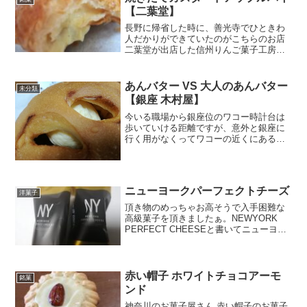
【二葉堂】
長野に帰省した時に、善光寺でひときわ
人だかりができていたのがこちらのお店
二葉堂が出店した信州りんご菓子工房
BENI-BENI（ベニベニ）というお店。な
んとなんと、焼きたてカスタードアップ
ルパイ。値段を見てびっくり。税抜370円
あんバター VS 大人のあんバター
未分類
は高い！でもあ...
【銀座 木村屋】
今いる職場から銀座位のワコー時計台は
歩いていける距離ですが、意外と銀座に
行く用がなくってワコーの近くにある木
村屋にも全然いけてなかった。 ところ
が、4月から別の場所に移動になることが
決まり、だったら行ける時に行っておこ
うと思って久しぶりに行...
ニューヨークパーフェクトチーズ
洋菓子
頂き物のめっちゃお高そうで入手困難な
高級菓子を頂きましたぁ。NEWYORK
PERFECT CHEESEと書いてニューヨー
クパーフェクトチーズ数年前に、東京
駅、羽田空港、新宿京王百貨店にオープ
ンした有名なお店です。見た感じは、以
前食べたブル...
赤い帽子 ホワイトチョコアーモ
銘菓
ンド
神奈川のお菓子屋さん 赤い帽子のお菓子