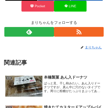
Pocket
LINE
まりちゃんをフォローする
まりちゃん
関連記事
本橋製菓 あん入ドーナツ
銘菓
ぱっと見、干し柿みたい。あん入りドー
ナツですが、真ん中に穴のないタイプで
す。周りに粉糖がたっぷりまぶってある
のでかなり甘々だなぁ～と予想しまし
た。原材料をみて、マーガリン入りにび
っくり。と思ったんですが、これは見た
目が和菓子に思ったから。ド...
焼きたてカスタードアップルパイ
銘菓