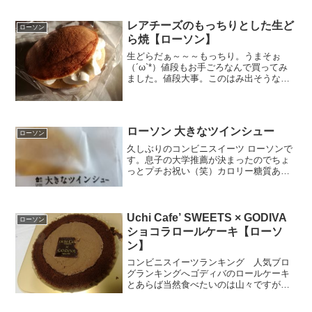
ーツの多さに改めてびっくり。店長さん
も久しぶりに見るなぁ...
レアチーズのもっちりとした生ど
ローソン
ら焼【ローソン】
生どらだぁ～～～もっちり。うまそぉ
（´ω`*）値段もお手ごろなんで買ってみ
ました。値段大事。このはみ出そうなホ
イップの感じもそそりますねぇ。やまい
もが隠し味？生クリームとか、サワーク
リームとかナチュラルチーズとかなんか
いろいろ魅力的～～～(...
ローソン 大きなツインシュー
ローソン
久しぶりのコンビニスイーツ ローソンで
す。息子の大学推薦が決まったのでちょ
っとプチお祝い（笑）カロリー糖質あ
れ？意外と糖質少ない♪見た目は普通。で
も持ったらわかるぽってり感。めっちゃ
クリーム詰まってる。冷蔵庫で冷やして
るから、手がちめたいけ...
Uchi Cafe’ SWEETS × GODIVA
ローソン
ショコラロールケーキ【ローソ
ン】
コンビニスイーツランキング 人気ブロ
グランキングへゴディバのロールケーキ
とあらば当然食べたいのは山々ですが、
値段高すぎ～～(ノ≧∇≦）ロールケーキ一
個で400円近い値段は手が出ません。最初