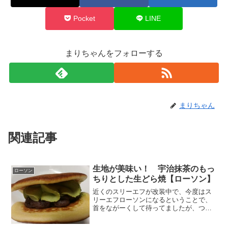
Pocket
LINE
まりちゃんをフォローする
まりちゃん
関連記事
生地が美味い！ 宇治抹茶のもっ
ローソン
ちりとした生どら焼【ローソン】
近くのスリーエフが改装中で、今度はス
リーエフローソンになるということで、
首をながーくして待ってましたが、つい
に昨日オープンしました(・∀・)スリーエ
フの時と比べて圧倒的なオリジナルスイ