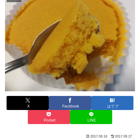
X
Facebook
はてブ
Pocket
LINE
2017.09.16
2017.09.17