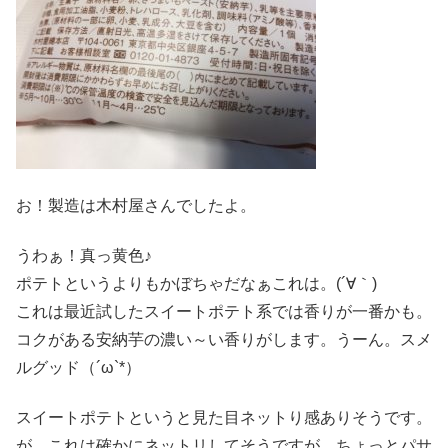
お！製造は木村屋さんでしたよ。
うわぁ！真っ黄色♪
ポテトというよりもかぼちゃだなぁこれは。(´∀｀)
これは最近試したスイートポテト系では香りが一番かも。
コクがある安納芋の濃い～い香りがします。うーん。スメ
ルグッド（´ω`*）
スイートポテトというと見た目ネットり感ありそうです。
が、これは確かにネットリしてそうですが、ちょっとパサ