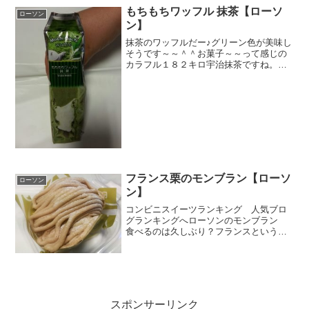
は買うの予想と思っていましたが、店頭
もちもちワッフル 抹茶【ローソ
ローソン
にこれでもかぁ～...
ン】
抹茶のワッフルだー♪グリーン色が美味し
そうです～～＾＾お菓子～～って感じの
カラフル１８２キロ宇治抹茶ですね。伊
勢抹茶との違いは分かりませんがｗ包み
から出したら、ぼてって感じ。ふわふわ
の皮の中にぎっしり詰まったクリーム。
そのクリームのど真ん中...
フランス栗のモンブラン【ローソ
ローソン
ン】
コンビニスイーツランキング 人気ブロ
グランキングへローソンのモンブラン
食べるのは久しぶり？フランスというと
ショコラのイメージですが、今回は栗で
す。ＡＯＰ認定というのが初めて耳にす
る言葉なので調べてみると、ワインから
始まったフランスの認証制...
スポンサーリンク