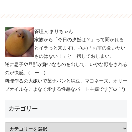
管理人:まりちゃん
家族から「今日の夕飯は？」って聞かれる
とイラっと来ます(。-`ω-)「お前の食いたい
ものはない！」と一括しておしまい。
逆に息子や旦那が嫌いなものを出して、いやな顔をされる
のが快感。(￣ー￣)
料理作るの大嫌いで菓子パンと納豆、マヨネーズ、オリー
ブオイルをこよなく愛する性悪なパート主婦です(*´ω｀*)
カテゴリー