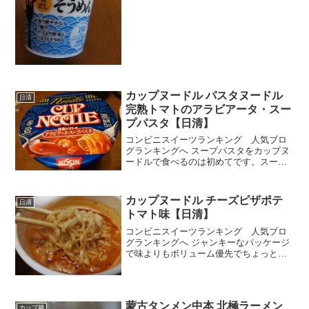
めんだし～夏がもうすぐだし～カロリー
低めだし～短めそうめんってのはよくわ
からんでしたが、キッ...
カップヌードル パスタヌードル
日清
完熟トマトのアラビアータ・スー
プパスタ【日清】
コンビニスイーツランキング 人気ブロ
グランキングへ スープパスタをカップヌ
ードルで食べるのは初めてです。スープ
○○ってのは、なんとなくボリュームがな
くて物足りない感じがするので避けてい
ましたが、これはカロリーも通常のカッ
カップヌードル チーズピザポテ
日清
プ麺レベルだし、何よ...
トマト味【日清】
コンビニスイーツランキング 人気ブロ
グランキングへ ジャンキーなパッケージ
で味よりもボリューム優先でちょっとリ
スキーな感じ。つまり外れる確率が高そ
うｗでも日清のなら食べてみてもいいか
なぁ。ピザは好きですが、ポテトトマト
味というのがなんともノ...
蒙古タンメン中本 北極ラーメン
カップ麺