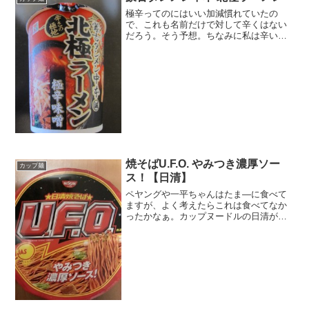
極辛ってのにはいい加減慣れていたの
で、これも名前だけで対して辛くはない
だろう。そう予想。ちなみに私は辛いも
の好きです。カレーはもちろん辛口ピザ
にもタバスコめちゃくちゃかけて食べた
い派。名前だけで大して辛くないだろう
って思いつつも食べてみたく...
焼そばU.F.O. やみつき濃厚ソー
カップ麺
ス！【日清】
ペヤングや一平ちゃんはたま―に食べて
ますが、よく考えたらこれは食べてなか
ったかなぁ。カップヌードルの日清が販
売してるとは知らなかった。128g。もう
少し麺の量が多いのがあったのを知った
のは買った後。まあ、これでも558キロあ
りますからまぁい...