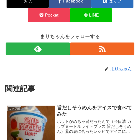
X
Facebook
はてブ
Pocket
LINE
まりちゃんをフォローする
まりちゃん
関連記事
旨だしそうめんをアイスで食べて
カップ麺
みた
ホットがめちゃ旨だったんで（⇒日清 カ
ップヌードルライトプラス 旨だしそうめ
ん）蓋の裏に合ったレシピでアイスにチ
ャレンジしてみたです。なぜなら、そう