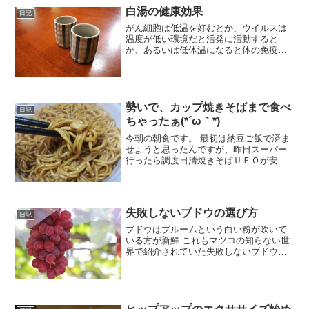
白湯の健康効果
日記
がん細胞は低温を好むとか、ウイルスは
温度が低い環境だと活発に活動すると
か、あるいは低体温になると体の免疫力
が下がるというようなのを聞いたことが
ありますが、私も実は体温が低めです。
風邪を引いたかなぁという時に体温計で
測ると３６．５度だったりし...
勢いで、カップ焼きそばまで食べ
日記
ちゃったぁ(*´ω｀*)
今朝の朝食です。 最初は納豆ご飯で済ま
せようと思ったんですが、昨日スーパー
行ったら調度日清焼きそばＵＦＯが安売
りしてて、それ以外にもあんかけ中華風
とか旨辛プルコギ風焼きそばとかあった
んでまとめて買っちゃいましたぁ で、買
ってしまうとすぐにで...
失敗しないブドウの選び方
日記
ブドウはブルームという白い粉が吹いて
いる方が新鮮 これもマツコの知らない世
界で紹介されていた失敗しないブドウの
選び方でした。 ブドウって子供の頃よく
食べたんです。 大粒のじゃなくて濃い紫
色の小粒のやつ。 粒が多いんで、結構こ
まめに手を使って...