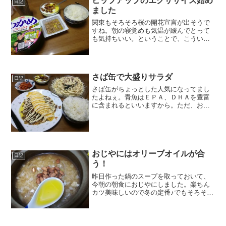
ヒップアップのエクササイズ始め
日記
ました
関東もそろそろ桜の開花宣言が出そうで
すね。朝の寝覚めも気温が緩んでとって
も気持ちいい。ということで、こういう
時期ならちょっと頑張って何かしてみよ
うかなぁ～ということで、ヒップアップ
エクササイズをひっそり始めてます。( ｀
ー´)ノ立った状態で...
さば缶で大盛りサラダ
日記
さば缶がちょっとした人気になってまし
たよねぇ。青魚はＥＰＡ、ＤＨＡを豊富
に含まれるといいますから。ただ、お魚
はお肉よりも希少性が高い感じでお値段
も安くないし、調理するとなかなか面倒
で鮮度も気を使いますし、食べた後の後
片付けも面倒。ということ...
おじやにはオリーブオイルが合
日記
う！
昨日作った鍋のスープを取っておいて、
今朝の朝食におじやにしました。楽ちん
カツ美味しいので冬の定番♪でもそろそろ
春めいてきたのでおしまいかなぁ～～私
の場合は、これにオリーブオイル（エキ
ストラバージンオリーブオイル）をたっ
ぷりかけていただきます...