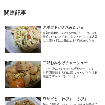
関連記事
アボガドがナスみたいｗ
日記
今朝の朝食。 いつもの納豆。 こちらは、
最近のトレンドで、タレとからしは納豆
には使わずにご飯にかけて納豆のたれご
飯に。 納豆の方にはオリーブオイルと練
りからし、お醤油を加えていただきま
す。 そして、今朝のスペシャルメニュ
ー。 コールスローサ...
二郎おみやげチャーシュー
日記
いつも読んでいただき感謝いたします。
お時間頂戴する前にぽちっといただける
感激です～～ヾ(＞▽＜)↓↓↓
ワサビと「わび」「さび」
日記
先日予想外においしかった納豆を辛子で