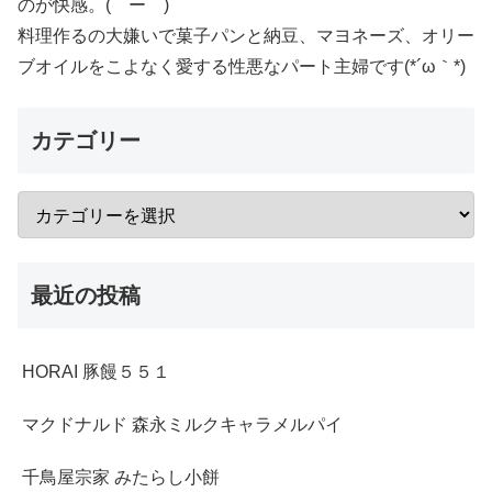
のが快感。(￣ー￣)
料理作るの大嫌いで菓子パンと納豆、マヨネーズ、オリー
ブオイルをこよなく愛する性悪なパート主婦です(*´ω｀*)
カテゴリー
最近の投稿
HORAI 豚饅５５１
マクドナルド 森永ミルクキャラメルパイ
千鳥屋宗家 みたらし小餅