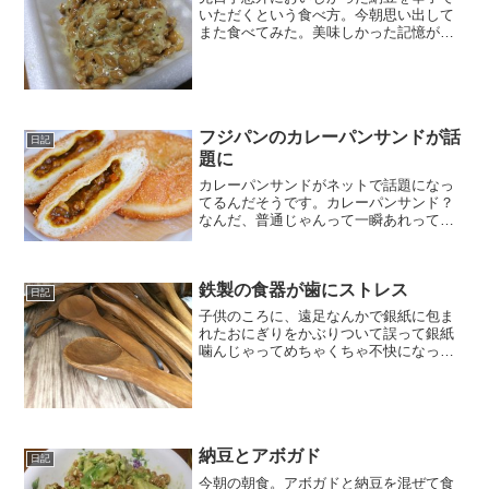
いただくという食べ方。今朝思い出して
また食べてみた。美味しかった記憶が強
いこともあってからしを多めにかけたら
かなり鼻につんと来たｗでもやっぱり美
味しい。(≧◇≦)ツンとくるからさと風味
だけでなく、ワサビ固...
フジパンのカレーパンサンドが話
日記
題に
カレーパンサンドがネットで話題になっ
てるんだそうです。カレーパンサンド？
なんだ、普通じゃんって一瞬あれって思
ったんですが、カレーパンと勘違いして
いたようです。そうではなくて、カレー
パンをサンドイッチに挟んじゃったパン
鉄製の食器が歯にストレス
なんだそうです。これって...
日記
子供のころに、遠足なんかで銀紙に包ま
れたおにぎりをかぶりついて誤って銀紙
噛んじゃってめちゃくちゃ不快になった
って記憶ありませんか？私はあります。
あの不快感ってガルバニー電流（ガルバ
ニック電流）によるんだそうです。虫歯
の治療で詰め物に銀歯を使...
納豆とアボガド
日記
今朝の朝食。アボガドと納豆を混ぜて食