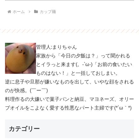
ホーム
カップ麺
管理人:まりちゃん
家族から「今日の夕飯は？」って聞かれる
とイラっと来ます(。-`ω-)「お前の食いたい
ものはない！」と一括しておしまい。
逆に息子や旦那が嫌いなものを出して、いやな顔をされる
のが快感。(￣ー￣)
料理作るの大嫌いで菓子パンと納豆、マヨネーズ、オリー
ブオイルをこよなく愛する性悪なパート主婦です(*´ω｀*)
カテゴリー