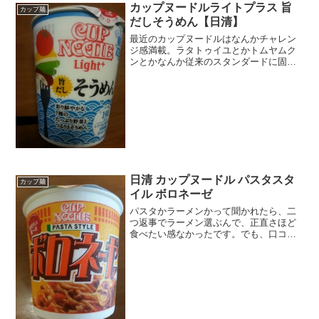
カップヌードルライトプラス 旨
カップ麺
だしそうめん【日清】
最近のカップヌードルはなんかチャレン
ジ感満載。ラタトゥイユとかトムヤムク
ンとかなんか従来のスタンダードに固執
しない新しい味を追求してて、それが当
たってる感じです。ところが、今度のコ
レそうめんガクッなんでカップヌードル
でそうめん？意味不明とい...
日清 カップヌードル パスタスタ
カップ麺
イル ボロネーゼ
パスタかラーメンかって聞かれたら、二
つ返事でラーメン選ぶんで、正直さほど
食べたい感なかったです。でも、口コミ
での人気がいいんで、なんでかな～って
気になって遅らせ場ながら初挑戦しまし
た。正直パッケージもなんだかな～って
感じに思ったので、謎が膨...