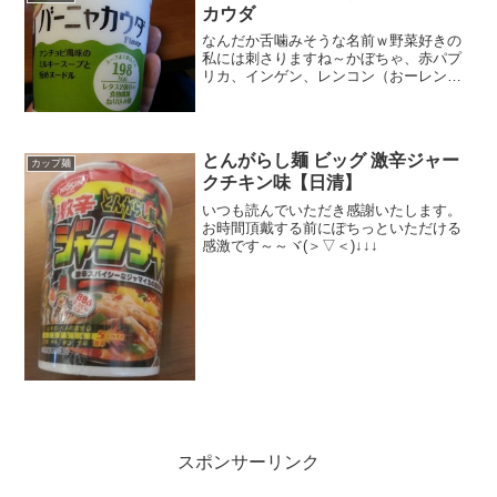
カウダ
なんだか舌噛みそうな名前ｗ野菜好きの
私には刺さりますね～かぼちゃ、赤パプ
リカ、インゲン、レンコン（おーレンコ
ンも入ってるの）、タマネギ、きゃべ
つ・・・すすらずに食べられる短めヌー
ドルとな！短いとすすらないの？っての
は理解不能ですが、短い麺っ...
とんがらし麺 ビッグ 激辛ジャー
カップ麺
クチキン味【日清】
いつも読んでいただき感謝いたします。
お時間頂戴する前にぽちっといただける
感激です～～ヾ(＞▽＜)↓↓↓
スポンサーリンク