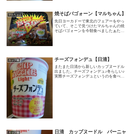
焼そばバゴォーン【マルちゃん】
マルちゃん
先日ヨーカドーで東北のフェアーをやっ
ていて、そこで見つけたマルちゃんの焼
そばバゴォーンを今朝食べましたぁたし
かこれ、子供のころ食べたなぁ～～。栄
養成分湯切り後のカップ麺の状態を見た
ら、なんかかやくが結構大きいなぁ。専
用ソースと乗りを混ぜて出...
チーズフォンデュ【日清】
カップ麺
またまた日清から新しいカップヌードル
出ました。チーズフォンデュ♪冬らしい♪
実際チーズフォンデュというのを食べた
ことはありません。もどきっぽいのはあ
ったかも。関連記事⇒ ブログ村キーワー
ドが、チーズの鍋に竹串に刺した食べ物
をすくってチーズ味に...
日清 カップヌードル バーニャ
カップ麺