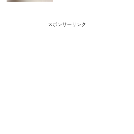
が出るガリガリ君。というか、忘れる前
だよ～～ほんと常に新しいフレーバーの
が置い...
スポンサーリンク