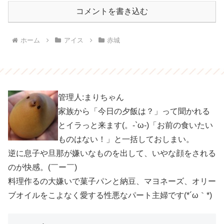
コメントを書き込む
ホーム
アイス
赤城
管理人:まりちゃん
家族から「今日の夕飯は？」って聞かれる
とイラっと来ます(。-`ω-)「お前の食いたい
ものはない！」と一括しておしまい。
逆に息子や旦那が嫌いなものを出して、いやな顔をされる
のが快感。(￣ー￣)
料理作るの大嫌いで菓子パンと納豆、マヨネーズ、オリー
ブオイルをこよなく愛する性悪なパート主婦です(*´ω｀*)