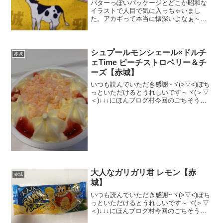
バターっぽいパッケージとどこか昭和な
イラストで人目で気に入っちゃいまし
た。アカギって本当に懐深いよなぁ～。
次々といろんなアイイス発売するから。
アイス業界のパイオニアって感じです。
「かじる」ってワードのチョイスも最高
意外。糖質少なし。カロリー...
シュプールモンシェール×ドルチ
赤城
ェTime ピーチストロベリー＆チ
ーズ【赤城】
いつも読んでいただき感謝~ヾ(>▽<)ぽち
っといただけるとうれしいです～ヾ(＞▽
＜)↓↓↓にほんブログ村今回のごちそうは
これだ～ヽ(`Д´)ノっすガリガリ君の赤城
がこんなかわいらしいアイスを作ったん
だぁ～モンシェールとのコラボなら納得
です。...
大人なガリガリ君 レモン【赤
赤城
城】
いつも読んでいただき感謝~ヾ(>▽<)ぽち
っといただけるとうれしいです～ヾ(＞▽
＜)↓↓↓にほんブログ村今回のごちそうは
これだ～ヽ(`Д´)ノっす忘れた頃に新商品