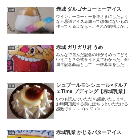
赤城 ダルゴナコーヒーアイス
赤城
ウインナーコーヒーを逆さまにしたよう
な不思議アイス赤城って想像にないもの
作ってくるよなぁ～。それが結構よかっ
たり（外れもあるがｗ）カロリー糖質こ
れ見るにつけて、菓子パンよりアイスだ
なぁ～と思ってしまう。単純な二層仕立
てかと思いきや、意外と複...
赤城 ガリガリ君 うめ
赤城
みんなで選んだ記念の味がうめってどう
いうこと？公式サイト見てわかった。40
周年記念商品として、一般募集をした結
果なのかぁ。確かに梅は一定の支持があ
るとは思っていたけど、ちょっと意外か
も。梅味は好みなのでこれは嬉しい。お
約束のカロリー糖質氷菓...
シュプールモンシェール×ドルチ
赤城
ェTime プディング【赤城乳業】
いつも読んでいただき感謝いたします。
お時間頂戴する前にぽちっといただける
感激です～～ヾ(＞▽＜)↓↓↓
赤城乳業 かじるバターアイス
赤城