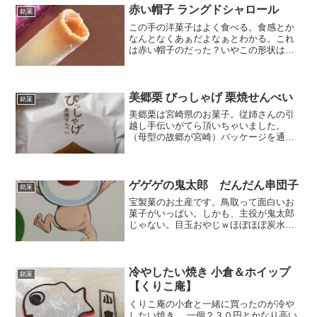
赤い帽子 ラングドシャロール
銘菓
この手の洋菓子はよく食べる。食感とか
なんとなくあぁだよなぁとわかる。これ
は赤い帽子のだった？いやこの形状は
色々なメーカーが作ってるんだろ。たぶ
んということで赤い帽子のはどうかな？
実はもらってからかなり時間たってるか
ら、パッケージから出したら...
美郷栗 びっしゃげ 栗焼せんべい
銘菓
美郷栗は宮崎県のお菓子。従姉さんの引
越し手伝いがてら頂いちゃいました。
（母型の故郷が宮崎）パッケージを通し
てもしっかりした生地がわかります。ま
るで丸いしゃもじそれにしても「びっし
ゃげ」って変な言葉だな。どういう意味
なんだろうって思ったら、パ...
ゲゲゲの鬼太郎 だんだん串団子
銘菓
宝製菓のお土産です。鳥取って面白いお
菓子がいっぱい。しかも、主役が鬼太郎
じゃない。目玉おやじｗほぼほぼ炭水化
物ｗ粒あん、じゃないのかでもこのお団
子の形は好み目玉一杯ｗ実はこれ、かな
り消費期限すぐ照る感じ、パッケージも
うないし、あると思ってた...
冷やしたい焼き 小倉＆ホイップ
銘菓
【くりこ庵】
くりこ庵の小倉と一緒に買ったのが冷や
したい焼き。 一個２３０円とかなり高い