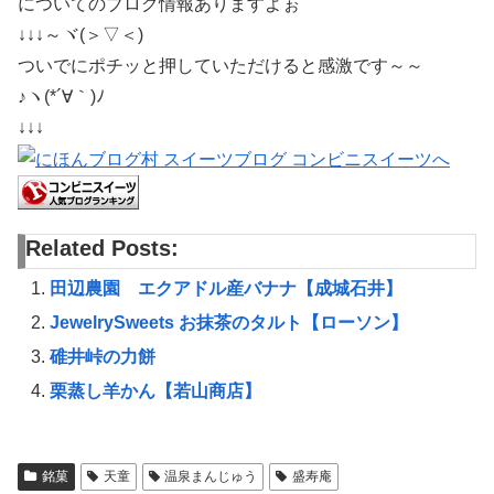
についてのブログ情報ありますよぉ
↓↓↓～ヾ(＞▽＜)
ついでにポチッと押していただけると感激です～～
♪ヽ(*´∀｀)ﾉ
↓↓↓
Related Posts:
田辺農園 エクアドル産バナナ【成城石井】
JewelrySweets お抹茶のタルト【ローソン】
碓井峠の力餅
栗蒸し羊かん【若山商店】
銘菓
天童
温泉まんじゅう
盛寿庵