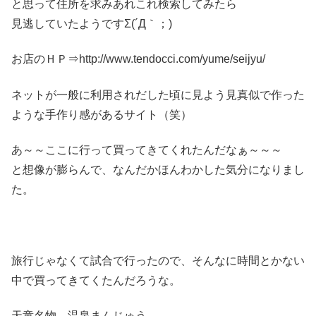
と思って住所を求みあれこれ検索してみたら
見逃していたようですΣ(´Д｀；)
お店のＨＰ⇒http://www.tendocci.com/yume/seijyu/
ネットが一般に利用されだした頃に見よう見真似で作った
ような手作り感があるサイト（笑）
あ～～ここに行って買ってきてくれたんだなぁ～～～
と想像が膨らんで、なんだかほんわかした気分になりまし
た。
旅行じゃなくて試合で行ったので、そんなに時間とかない
中で買ってきてくたんだろうな。
天童名物 温泉まんじゅう