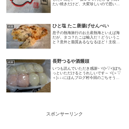
たい焼きだけど、大変珍しいので思い切
って購入しました。 家族３人分なので合
計６９０円(+o+) お財布にかなりのダメー
ジ・・・ かわいいパッケージ。 焼き肉の
お店の店...
ひと塩 たこ唐揚げせんべい
銘菓
息子の熱海旅行のお土産熱海といえば海
だが、タコ？たこは輸入だ！どういうこ
と？意外と脂質あるななるほど！主役は
タコのようで塩なのね。井田調べてみた
ら、確かに絶景富士山が遠くに見える景
色千年井田塩というんだ。あまりたこっ
ぽくないかもカラカラな見...
長野つるや酒饅頭
銘菓
いつも読んでいただき感謝~ヾ(>▽<)ぽち
っといただけるとうれしいです～ヾ(＞▽
＜)↓↓↓にほんブログ村今回のごちそうは
これだ～ヽ(`Д´)ノっす善光寺の入り口か
ら5分程度歩いたところにひっそりとある
瓦屋根のお店です。つるや酒饅頭で地元
で有...
スポンサーリンク