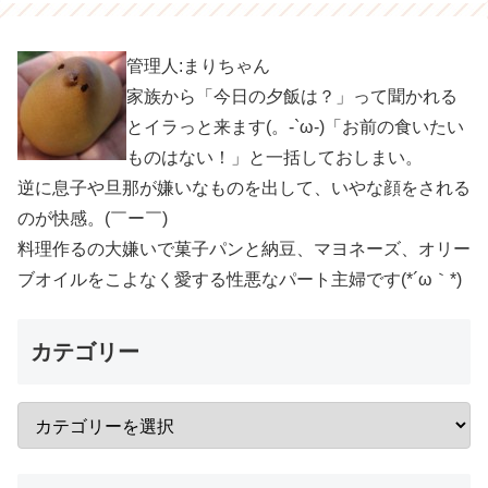
管理人:まりちゃん
家族から「今日の夕飯は？」って聞かれる
とイラっと来ます(。-`ω-)「お前の食いたい
ものはない！」と一括しておしまい。
逆に息子や旦那が嫌いなものを出して、いやな顔をされる
のが快感。(￣ー￣)
料理作るの大嫌いで菓子パンと納豆、マヨネーズ、オリー
ブオイルをこよなく愛する性悪なパート主婦です(*´ω｀*)
カテゴリー