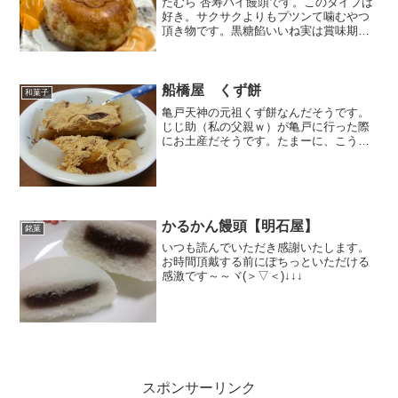
たむら 杏寿パイ饅頭です。このタイプは
好き。サクサクよりもプツンて噛むやつ
頂き物です。黒糖餡いいね実は賞味期限
切れててあわてて食べました(-_-;)善光寺
のあたりって杏の里だったんだ。地元な
のに知らんかった・・・・杏って独特の
風味甘みもある...
船橋屋 くず餅
和菓子
亀戸天神の元祖くず餅なんだそうです。
じじ助（私の父親ｗ）が亀戸に行った際
にお土産だそうです。たまーに、こうい
った高級和菓子とかもらえるとうれしい
です。くず餅の元祖って意外と身近にあ
ったんですね。時間と手間暇、受け継が
れた伝統を感じる一枚でし...
かるかん饅頭【明石屋】
銘菓
いつも読んでいただき感謝いたします。
お時間頂戴する前にぽちっといただける
感激です～～ヾ(＞▽＜)↓↓↓
スポンサーリンク