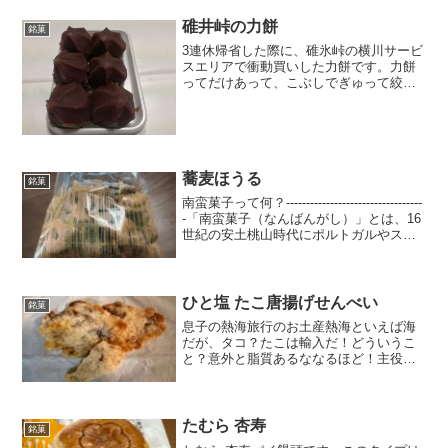
碓井峠の力餅
銘菓
3連休帰省した際に、碓氷峠の横川サービ
スエリアで衝動買いした力餅です。力餅
ってだけあって、こぶしでぎゅって絞っ
たような見た目にキュンってしちゃいま
したぁ（´ω`*）力餅っていろんなところ
でありますが、お土産とかではあるけれ
ど、自分で買ってみ...
蕎麦ほうる
銘菓
南蛮菓子って何？----------------------------------
-「南蛮菓子（なんばんがし）」とは、16
世紀の安土桃山時代にポルトガルやスペ
インなどの南蛮人（ヨーロッパ人）によ
って日本にもたらされた西洋風の菓子の
ことを指...
ひと塩 たこ唐揚げせんべい
銘菓
息子の熱海旅行のお土産熱海といえば海
だが、タコ？たこは輸入だ！どういうこ
と？意外と脂質あるななるほど！主役は
タコのようで塩なのね。井田調べてみた
ら、確かに絶景富士山が遠くに見える景
色千年井田塩というんだ。あまりたこっ
ぽくないかもカラカラな見...
たむら 杏寿
銘菓