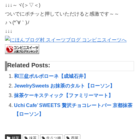
↓↓↓～ヾ(＞▽＜)
ついでにポチッと押していただけると感激です～～
♪ヽ(*´∀｀)ﾉ
↓↓↓
Related Posts:
和三盆ポルボローネ【成城石井】
JewelrySweets お抹茶のタルト【ローソン】
抹茶ケーキスティック【ファミリーマート】
Uchi Cafe’ SWEETS 贅沢チョコレートバー 京都抹茶
【ローソン】
銘菓
抹茶
生八ツ橋
西尾