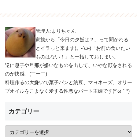
管理人:まりちゃん
家族から「今日の夕飯は？」って聞かれる
とイラっと来ます(。-`ω-)「お前の食いたい
ものはない！」と一括しておしまい。
逆に息子や旦那が嫌いなものを出して、いやな顔をされる
のが快感。(￣ー￣)
料理作るの大嫌いで菓子パンと納豆、マヨネーズ、オリー
ブオイルをこよなく愛する性悪なパート主婦です(*´ω｀*)
カテゴリー