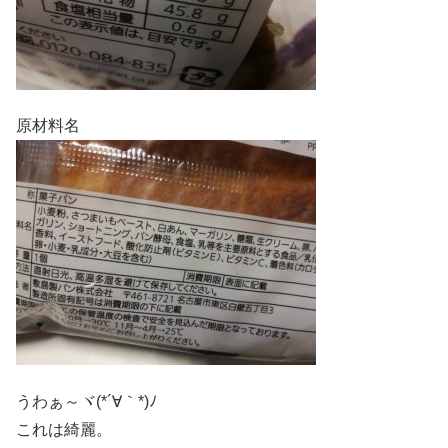
原材料名
うわぁ～ヾ(*´∀｀*)ﾉ
これは綺麗。