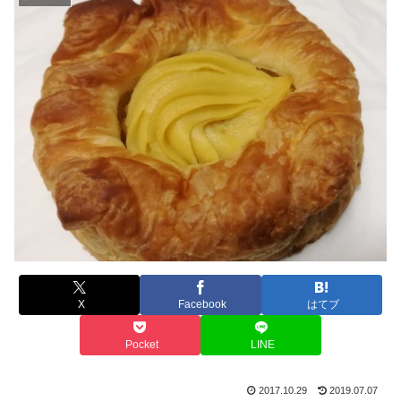
X
Facebook
はてブ
Pocket
LINE
2017.10.29
2019.07.07