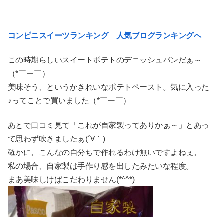
コンビニスイーツランキング
人気ブログランキングへ
この時期らしいスイートポテトのデニッシュパンだぁ～
（*￣ー￣）
美味そう、というかきれいなポテトペースト。気に入った
♪ってことで買いました（*￣ー￣）
あとで口コミ見て「これが自家製ってありかぁ～」とあっ
て思わず吹きましたぁ(´∀｀)
確かに。こんなの自分ちで作れるわけ無いですよねぇ。
私の場合、自家製は手作り感を出したみたいな程度。
まあ美味しけばこだわりません(*^^*)