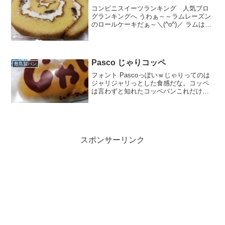
コンビニスイーツランキング 人気ブロ
グランキングへ うわぁ～～ラムレーズン
のロールケーキだぁ～＼(^o^)／ ラムはラ
ム酒♪ほんのり大人な果実。大好きです
(*^^*) 私の中ではシナモンと同じでちょっ
と癖ありのアイテム。 だから人によって
は...
Pasco じゃりコッペ
敷島製パン
フォント Pascoっぽいｗじゃりってのは
ジャリジャリっとした食感だな。コッペ
は言わずと知れたコッペパンこれだけだ
とそそられないが、中身がシュガーマー
ガリンって読んだら食べたくなった。こ
れに粒あん入ってたらなおいいんだけど
な（欲張り？）ほん...
スポンサーリンク