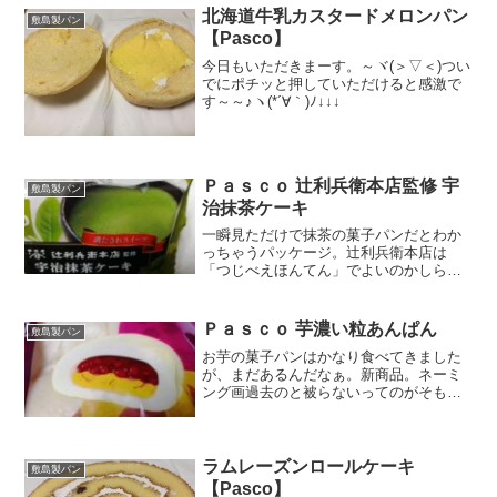
ごい。ちゃんと糖...
北海道牛乳カスタードメロンパン
敷島製パン
【Pasco】
今日もいただきまーす。～ヾ(＞▽＜)つい
でにポチッと押していただけると感激で
す～～♪ヽ(*´∀｀)ﾉ↓↓↓
Ｐａｓｃｏ 辻利兵衛本店監修 宇
敷島製パン
治抹茶ケーキ
一瞬見ただけで抹茶の菓子パンだとわか
っちゃうパッケージ。辻利兵衛本店は
「つじべえほんてん」でよいのかしら？
これは抹茶ファンへを狙ってるな。構わ
ない。乗るよ♪おや？上半分は抹茶だって
わかるけど、下半分はショコラっぽい
Ｐａｓｃｏ 芋濃い粒あんぱん
敷島製パン
な。まずまずの糖質量パッケ...
お芋の菓子パンはかなり食べてきました
が、まだあるんだなぁ。新商品。ネーミ
ング画過去のと被らないってのがそもそ
もすごいわ。まさか著作権があるとも思
えないけど。今回は粒だからダイスのさ
つまいも入り。食感楽しめそう。カロリ
ー糖質見た目はお饅頭。真...
ラムレーズンロールケーキ
敷島製パン
【Pasco】