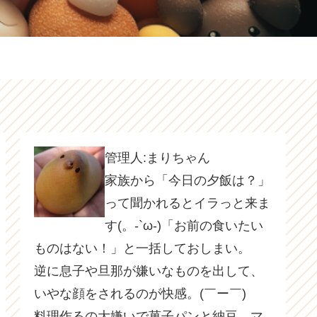
管理人:まりちゃん
家族から「今日の夕飯は？」
って聞かれるとイラっと来ま
す(。-`ω-)「お前の食いたい
ものはない！」と一括しておしまい。
逆に息子や旦那が嫌いなものを出して、
いやな顔をされるのが快感。(￣ー￣)
料理作るの大嫌いで菓子パンと納豆、マ