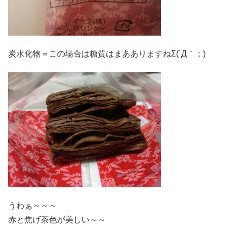
炭水化物＝この場合は糖質はまあありますねΣ(´Д｀；)
うわぁ～～～
赤と焦げ茶色が美しい～～