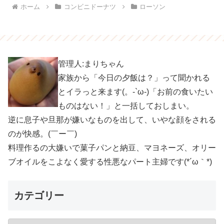
ホーム
コンビニドーナツ
ローソン
管理人:まりちゃん
家族から「今日の夕飯は？」って聞かれる
とイラっと来ます(。-`ω-)「お前の食いたい
ものはない！」と一括しておしまい。
逆に息子や旦那が嫌いなものを出して、いやな顔をされる
のが快感。(￣ー￣)
料理作るの大嫌いで菓子パンと納豆、マヨネーズ、オリー
ブオイルをこよなく愛する性悪なパート主婦です(*´ω｀*)
カテゴリー