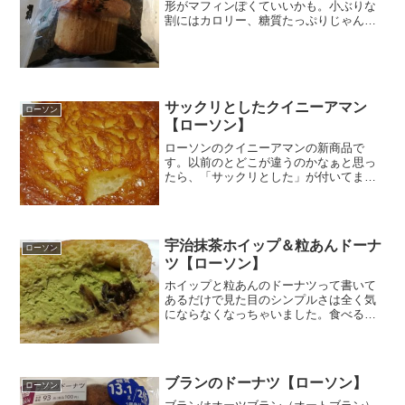
形がマフィンぽくていいかも。小ぶりな
割にはカロリー、糖質たっぷりじゃん！
砂糖は、沖縄県産島砂糖だそうです。沖
縄というと黒糖というイメージですが、
沖縄のサトウキビって美味しそうです
ね。パッケージから出す時の...
サックリとしたクイニーアマン
ローソン
【ローソン】
ローソンのクイニーアマンの新商品で
す。以前のとどこが違うのかなぁと思っ
たら、「サックリとした」が付いてまし
たｗ要は食感か・・・・以前のクイニー
アマンの食感は思い出せないですが、サ
クサクッとしてそうです。カロリーも糖
質もそこそこ。脂質が多め、...
宇治抹茶ホイップ＆粒あんドーナ
ローソン
ツ【ローソン】
ホイップと粒あんのドーナツって書いて
あるだけで見た目のシンプルさは全く気
にならなくなっちゃいました。食べるま
えから美味しいと思ってしまいます。
>^_^<しかもこの新商品。宇治抹茶なんで
すねぇ～～。めずらしいかも。このサイ
ズで300キロカロリ...
ブランのドーナツ【ローソン】
ローソン