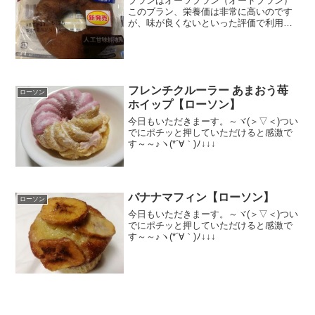
ブランはオーツブラン（オートブラン）
このブラン、栄養価は非常に高いのです
が、味が良くないといった評価で利用さ
れにくかったのですが、ローソンが美味
しいコンビニドーナツにしてくれまし
た。人口甘味料不使用。ナチュラルロー
ソンブランドです。糖質：１...
フレンチクルーラー あまおう苺
ローソン
ホイップ【ローソン】
今日もいただきまーす。～ヾ(＞▽＜)つい
でにポチッと押していただけると感激で
す～～♪ヽ(*´∀｀)ﾉ↓↓↓
バナナマフィン【ローソン】
ローソン
今日もいただきまーす。～ヾ(＞▽＜)つい
でにポチッと押していただけると感激で
す～～♪ヽ(*´∀｀)ﾉ↓↓↓