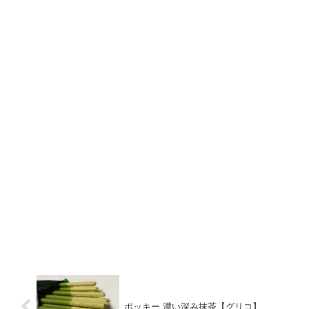
ポッキー 濃い深み抹茶【グリコ】