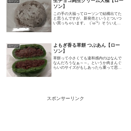
生チョコ純生クリーム大福【ロー
ローソン
ソン】
この手の大福ってローソンで結構出てた
と思うんですが、新発売というとついつ
い買っちゃいます。（´ω`*）そういえ
ば、この大福って良い言葉ですよね。大
きな福と書いて大福。これがなんでスイ
ーツになったんだろう。知恵袋にありそ
うですが面倒なのでやめ...
よもぎ香る草餅 つぶあん【ロー
ローソン
ソン】
草餅って小さくても違和感内のはなんで
なんだろうなぁ～～。というか肉まんぐ
らいのサイズがもしあったら重って思っ
てしまいそうです。ローソンの草餅。つ
ぶあんでしたぁ。原材料がシンプルだか
ら余計なものを極力入れていない感じ。
カロリー控えめ。でも糖質...
スポンサーリンク