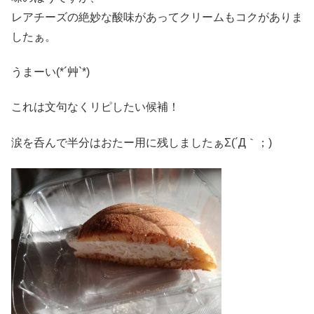
レアチーズの絶妙な酸味があってクリームもコクがありま
したぁ。
うまーい(*´艸`*)
これは文句なくリピしたい候補！
涙を呑んで半分はおたー用に残しましたぁΣ(´Д｀；)