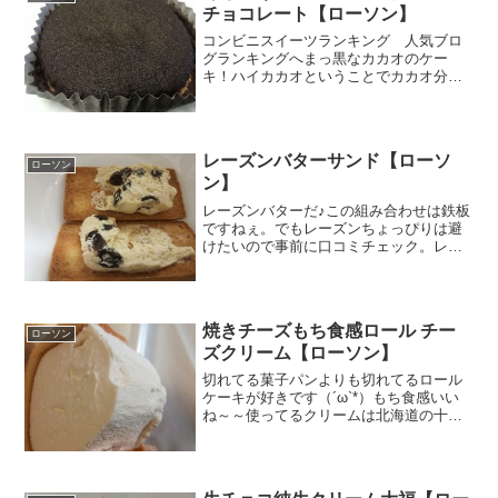
チョコレート【ローソン】
コンビニスイーツランキング 人気ブロ
グランキングへまっ黒なカカオのケー
キ！ハイカカオということでカカオ分
98％のハイカカオチョコを使用していま
す。９８％ってなんという数値・・・・
どんだけビター？食べた感想はどうだっ
たの？という気の早い読者さ...
レーズンバターサンド【ローソ
ローソン
ン】
レーズンバターだ♪この組み合わせは鉄板
ですねぇ。でもレーズンちょっぴりは避
けたいので事前に口コミチェック。レー
ズンと洋酒がたっぷりという書き込みあ
ったんでよしっ！って感じで即買しまし
た(・∀・)***********************...
焼きチーズもち食感ロール チー
ローソン
ズクリーム【ローソン】
切れてる菓子パンよりも切れてるロール
ケーキが好きです（´ω`*）もち食感いい
ね～～使ってるクリームは北海道の十勝
産。間違いないねぇ。ちょっと高いけれ
ど、全部で6個だからパパちゃんとおたー
とで一人2個ずつだね。あっ山崎製パンが
作ってるんだぁ～...