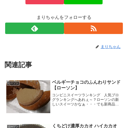
まりちゃんをフォローする
まりちゃん
関連記事
ベルギーチョコのふんわりサンド
ローソン
【ローソン】
コンビニスイーツランキング 人気ブロ
グランキングへあれぇ～？ローソンの新
しいスイーツかなぁ・・・でも新商品シ
ールが貼ってない。と思って調べたら、
８月１５日発売でした。おかしいなぁ。
初めて見るんだけれど・・・新商品の数
って多いので、何をいつ仕...
くちどけ濃厚カカオ ハイカカオ
ローソン