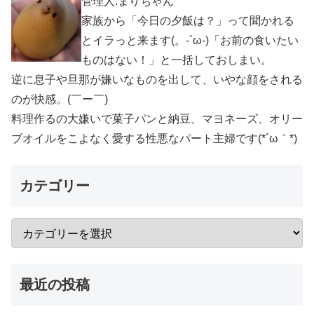
管理人:まりちゃん
家族から「今日の夕飯は？」って聞かれる
とイラっと来ます(。-`ω-)「お前の食いたい
ものはない！」と一括しておしまい。
逆に息子や旦那が嫌いなものを出して、いやな顔をされる
のが快感。(￣ー￣)
料理作るの大嫌いで菓子パンと納豆、マヨネーズ、オリー
ブオイルをこよなく愛する性悪なパート主婦です(*´ω｀*)
カテゴリー
最近の投稿