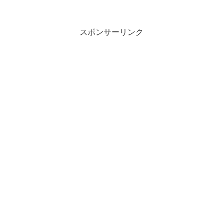
ら、なんか表面が粉粉いっぱいでした。
形がハート形♪あと、包...
スポンサーリンク