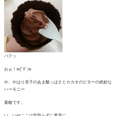
パクッ
おぉ！w(ﾟﾛﾟ;w
や、やはり杏子のあま酸っぱさとカカオのビターの絶妙な
ハーモニー
素敵です。
い、いやここは気取らずに素直に