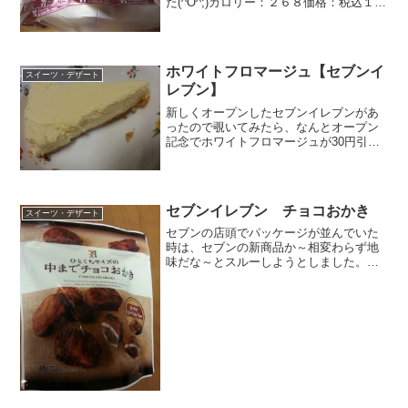
た(^O^;)カロリー：２６８価格：税込１３
０円カロリーはよく見たら、熱量とあっ
た。熱量・・・・いいね～なんか体脂肪
が消費するイメージわく。でも、これが
高いからそれだけ...
ホワイトフロマージュ【セブンイ
スイーツ・デザート
レブン】
新しくオープンしたセブンイレブンがあ
ったので覗いてみたら、なんとオープン
記念でホワイトフロマージュが30円引き♪
これは買わねば～～～新商品がこんなに
も安いと同じ30円でも嬉しくなっちゃい
ます。ヽ(´ー｀)ノ決して大きさは大きく
ないですが、チ...
セブンイレブン チョコおかき
スイーツ・デザート
セブンの店頭でパッケージが並んでいた
時は、セブンの新商品か～相変わらず地
味だな～とスルーしようとしました。で
も、商品名を見て立ち止まった。チョコ
おかきん？ なんかおもろそうだな。こ
のコラボは記憶がない。イメージとはい
え、おかきの中にチョコが...