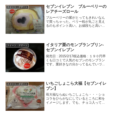
セブンイレブン ブルーベリーの
スイーツ・デザート
レアチーズロール
ブルーベリーの紫がとってもきれいなん
で買っちゃった。ベリー粒が丸ごと見え
るのもポイント高い。お値段ちと高いけ
ど思い切ってね。賞味期限じゃなくて賞
味期限なんだ。まだ日がちょっとあるけ
どこういうのは買った日食べたいです
ね。パッケージを取ってみた...
イタリア栗のモンブランプリン-
スイーツ・デザート
セブンイレブン
発売日 : 2015/2/17税込価格 : １９０円早
くも口コミで人気のセブンのモンブラン
です。栗好きなの分かってるんでいづれ
～ってワクワク待ってましたが、パパち
ゃん意外と早く買ってきてくれました。
さすがわかってるトップのくりのぐるぐ
るに目...
いちごしょこら大福【セブンイレ
スイーツ・デザート
ブン】
苺大福ならぬいちごしょこら・・・ショ
コラをひらがなにしているところに和を
イメージします。でも、チョコ入ってる
んだ。チョコといちごの2層構造。カロリ
ーとしてはこんなもんかな。取りだした