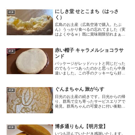
がｗこのパッケージの色、デザイン、な
んとなく昭和な感じでよいなぁ息子が生
まれたとき、肌がカサカ...
にしき堂 せとこまち（はっさ
銘菓
く）
広島のお土産（広島空港で購入。たぶ
ん）うっかり食べるの忘れてました（実
はよくやるｗ）既に賞味期限切れまぁだ
いじゅぶかな瀬戸内海だから柑橘類って
ことかな？１こで１０２kまぁこんなもん
か開けてちょっとびっくりした。器に乗
赤い帽子 キャラメルショコラサ
銘菓
っかってる！形違うけど、...
ンド
パッケージがレッドハットと同じだった
のでもう一つあったのかと思ったら中身
違いました。この手のクッキーなら好き♪
サンドされてるのが濃厚なハニーキャラ
メルとミルクチョコレートイイネ。クッ
キーからチョコレートがはみ出ちゃって
ぐんまちゃん 旅がらす
銘菓
るよぉべっとりチョコレ...
日光のお土産の続きです。日光からの帰
り、群馬で立ち寄ったサービスエリアで
発見。群馬ちゃんの可愛さに付い衝動買
い１６枚薄いので結構入ってました。ぐ
んまちゃんって馬だったんだ。なぜ馬？
調べたら馬事公苑があったり、５世紀ご
ろ中国や朝鮮から渡来人に...
博多通りもん【明月堂】
銘菓
いつも読んでいただき感謝いたします。