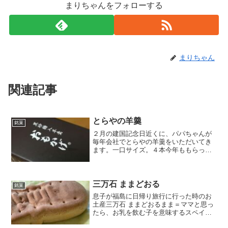
まりちゃんをフォローする
まりちゃん
関連記事
とらやの羊羹
銘菓
２月の建国記念日近くに、パパちゃんが
毎年会社でとらやの羊羹をいただいてき
ます。一口サイズ。４本今年ももらって
きました。種類は・・・黒砂糖抹茶梅あ
とはあずきだったかな？私が食べたのが
黒砂糖一口、ですが、大事に大事に食べ
ます。昔太くてながーい羊...
三万石 ままどおる
銘菓
息子が福島に日帰り旅行に行った時のお
土産三万石 ままどおるまま＝ママと思っ
たら、お乳を飲む子を意味するスペイン
語なんだ。まぁ、ママが無関係ではない