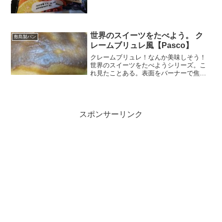
ご・レーズン・クランベリー・パイン・
マンゴー・パパイヤ・オレンジ）すご
い。フルーツポンチみたいｗ糖...
世界のスイーツをたべよう。 ク
敷島製パン
レームブリュレ風【Pasco】
クレームブリュレ！なんか美味しそう！
世界のスイーツをたべようシリーズ。こ
れ見たことある。表面をバーナーで焦が
して出すやつ。キャラメルがカリカリに
なるやつね。あれ？ちょっとイメージと
違ったｗこんな饅頭あったっけｗ。た
だ、開封と同時にものすごい...
スポンサーリンク