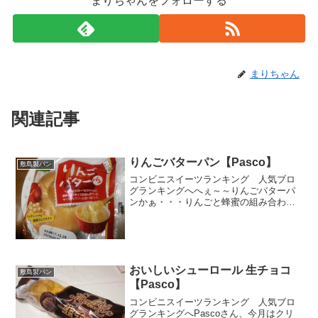
まりちゃんをフォローする
まりちゃん
関連記事
りんごバターパン【Pasco】
敷島製パン
コンビニスイーツランキング 人気ブロ
グランキングへへぇ～～りんごバターパ
ンかぁ・・・りんごと蜂蜜の組み合わせ
とかは普通にありますが、バターってめ
ずらしいなぁ。もうこれだけで買う気
満々になっちゃいましたぁ(^。^;)食べた
感想はどうだったの？...
おいしいシューロール 生チョコ
敷島製パン
【Pasco】
コンビニスイーツランキング 人気ブロ
グランキングへPascoさん、今月はクリ