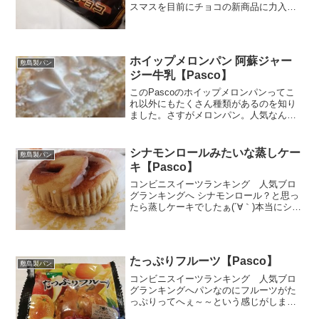
スマスを目前にチョコの新商品に力入れ
てるのかなぁ～～。色んなチョコの菓子
パン増えるのは大歓迎ですぅ(*´ω｀*)おい
しいシューロールということで、これは
シュークリー...
ホイップメロンパン 阿蘇ジャー
敷島製パン
ジー牛乳【Pasco】
このPascoのホイップメロンパンってこ
れ以外にもたくさん種類があるのを知り
ました。さすがメロンパン。人気なんだ
な。私はビス生地苦手なのでそれほどそ
そられませんが。苦手といっても食べて
るのは、食感苦手でも味とか好きなの多
シナモンロールみたいな蒸しケー
敷島製パン
いからｗこれ、他人が...
キ【Pasco】
コンビニスイーツランキング 人気ブロ
グランキングへ シナモンロール？と思っ
たら蒸しケーキでしたぁ(´∀｀)本当にシナ
モンロールみたいだなぁ。買おうかどう
か迷ったんですが、口コミをチェックし
たら予想外の高評価！だったら買ってみ
ようかなぁ。実は...
たっぷりフルーツ【Pasco】
敷島製パン
コンビニスイーツランキング 人気ブロ
グランキングへパンなのにフルーツがた
っぷりってへぇ～～という感じがしまし
た。具体的には７種のフルーツ（りん