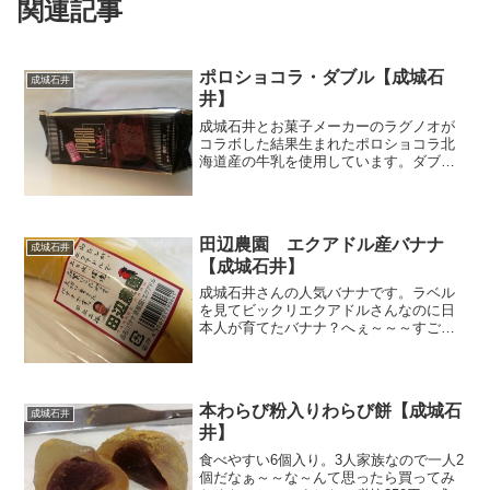
関連記事
ポロショコラ・ダブル【成城石
成城石井
井】
成城石井とお菓子メーカーのラグノオが
コラボした結果生まれたポロショコラ北
海道産の牛乳を使用しています。ダブル
というのは、カカオ７２％のチョコレー
トとカカオ４５％のチョコレートのこと
です。切れのある苦味とマイルドな甘
み。栄養成分原材料名液卵っ...
田辺農園 エクアドル産バナナ
成城石井
【成城石井】
成城石井さんの人気バナナです。ラベル
を見てビックリエクアドルさんなのに日
本人が育てたバナナ？へぇ～～～すご
い。田辺正裕さんが品質にこだわったバ
ナナ。一本ですが太い！でかい！成城石
井のお勧め商品のサイトで見つけて、実
際にお店に行ったらちゃーん...
本わらび粉入りわらび餅【成城石
成城石井
井】
食べやすい6個入り。3人家族なので一人2
個だなぁ～～な～んて思ったら買ってみ