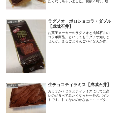
たくなっちゃいました。税抜250円。成城
石井にしては安い。切った切り口がシャ
ープ。生地にもちょっときな粉が入って
いるような色合いです。きなこの香りが
ほんのり。頂きま...
ラグノオ ポロショコラ・ダブル
成城石井
【成城石井】
お菓子メーカーのラグノオと成城石井の
コラボ商品。といってもラグノオ知りま
せんが。まるごとりんごパイなんか作っ
てる青森のメーカーさんです。私が気に
入ったのはカカオ７２％チョコとカカオ
４５％チョコをブレンドしてるって所。
７２％だけだとちょっとビ...
生チョコティラミス【成城石井】
成城石井
カカオが７２％とティラミスにしては高
いのが食べてみたくなった一番のポイン
トです。甘くないのかなぁ～～～ビター
なのかなぁ～～～栄養成分と原材料名は
こちらワクワク（´ω`*）保冷剤やスプー
ンもつけてくれました。コンビニだと保
冷剤のサービスってな...